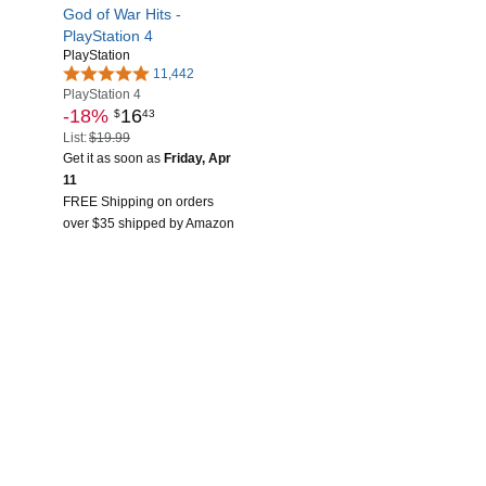
God of War Hits -
PlayStation 4
PlayStation
11,442
PlayStation 4
-18%
16
$
43
List:
$19.99
Get it as soon as
Friday, Apr
11
FREE Shipping on orders
over $35 shipped by Amazon