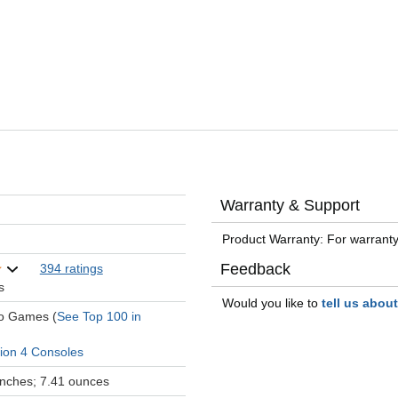
Warranty & Support
Product Warranty: For warranty
Feedback
394 ratings
s
Would you like to
tell us abou
eo Games (
See Top 100 in
tion 4 Consoles
 inches; 7.41 ounces