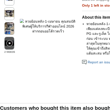
Only 1 left in st
About this ite
หวยย้อนหลัง-1-
เพียงแค่ลงทะเบ
PG และรูเล็ต โ
ก่อน เข้าระบบ 
ล่าสุดในทุกหมว
ให้คุณเข้าถึงสิ
2 VIDEOS
แต้มสะสม หรือโ
Report an issue
Customers who bought this item also bough