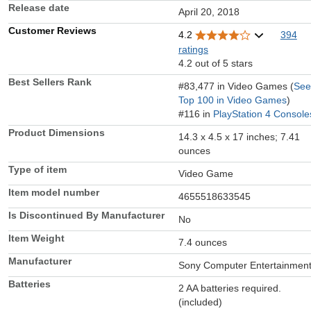
Release date
April 20, 2018
Customer Reviews
4.2
394
ratings
4.2 out of 5 stars
Best Sellers Rank
#83,477 in Video Games (
See
Top 100 in Video Games
)
#116 in
PlayStation 4 Console
Product Dimensions
14.3 x 4.5 x 17 inches; 7.41
ounces
Type of item
Video Game
Item model number
4655518633545
Is Discontinued By Manufacturer
No
Item Weight
7.4 ounces
Manufacturer
Sony Computer Entertainmen
Batteries
2 AA batteries required.
(included)