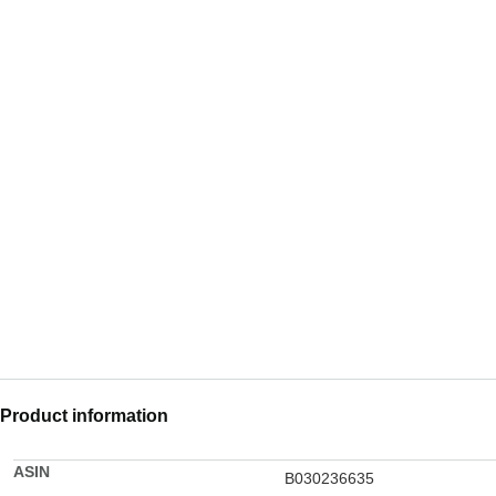
Product information
ASIN
B030236635