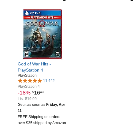
God of War Hits -
PlayStation 4
PlayStation
11,442
PlayStation 4
-18%
16
$
43
List:
$19.99
Get it as soon as
Friday, Apr
11
FREE Shipping on orders
over $35 shipped by Amazon