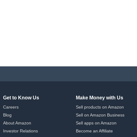
Get to Know Us
Make Money with Us
Careers
Sell products on Amazon
Blog
Sell on Amazon Business
About Amazon
Sell apps on Amazon
Investor Relations
Become an Affiliate