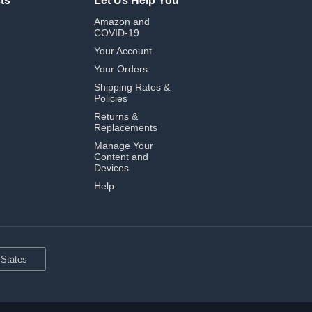
ts
Let Us Help You
Amazon and
COVID-19
Your Account
Your Orders
Shipping Rates &
Policies
Returns &
Replacements
Manage Your
Content and
Devices
Help
 States