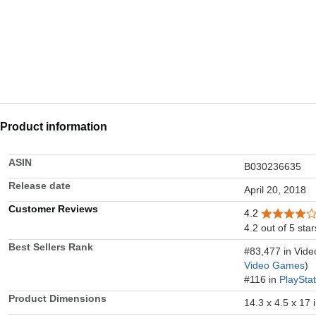
Product information
ASIN
B030236635
Release date
April 20, 2018
Customer Reviews
4.2
4.2 out of 5 star
Best Sellers Rank
#83,477 in Vid
Video Games
)
#116 in
PlaySta
Product Dimensions
14.3 x 4.5 x 17