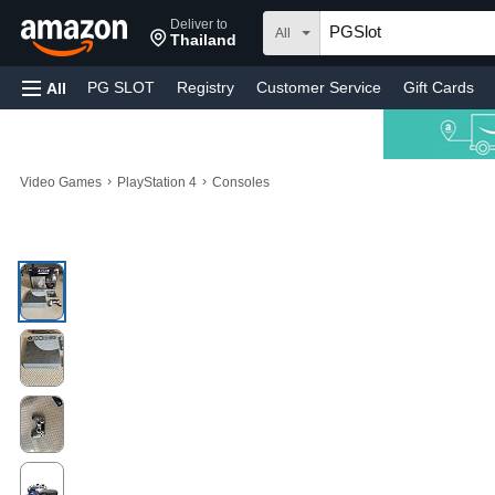
Deliver to
All
Thailand
PG SLOT
Registry
Customer Service
Gift Cards
All
›
›
Video Games
PlayStation 4
Consoles