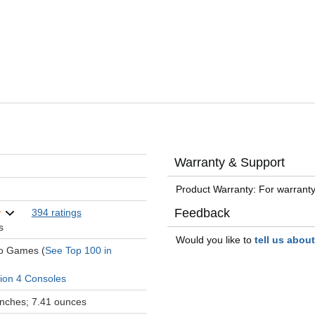
Warranty & Support
Product Warranty: For warranty
Feedback
394 ratings
s
Would you like to
tell us abou
eo Games (
See Top 100 in
tion 4 Consoles
 inches; 7.41 ounces