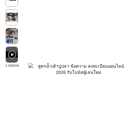
2 VIDEOS