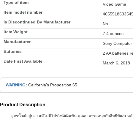
Type of item
Video Game
Item model number
465551863354
Is Discontinued By Manufacturer
No
Item Weight
7.4 ounces
Manufacturer
Sony Computer 
Batteries
2 AA batteries r
Date First Available
March 6, 2018
WARNING
:
California’s Proposition 65
Product Description
สูตรน้ำเต้าปูปลา แม้ไม่มีโปรไฟล์เดิมพัน คุณสามารถสนุกกับสิทธิพิเศษ หลัง