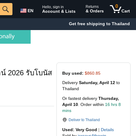
0
Returns
Hello, sign in
EN
& Orders
Cart
Account & Lists
Get free shipping to Thailand
น์ 2026 รับโบนัส
Buy used:
$860.85
Delivery
Saturday, April 12
to
Thailand
Or fastest delivery
Thursday,
April 10
. Order within
16 hrs 8
mins
Deliver to
Thailand
Used: Very Good
|
Details
Sold by
jerseys4thewin