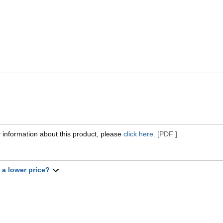
 information about this product, please
click here.
[PDF ]
t a lower price?