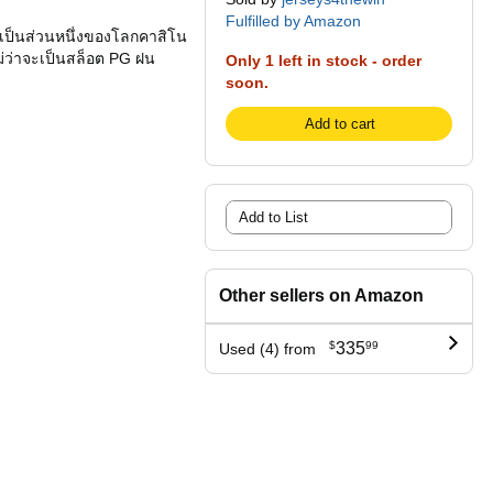
Fulfilled by Amazon
ยเป็นส่วนหนึ่งของโลกคาสิโน
ม่ว่าจะเป็นสล็อต PG ฝน
Only 1 left in stock - order
soon.
Add to cart
Add to List
Other sellers on Amazon
$
335
99
Used (4) from