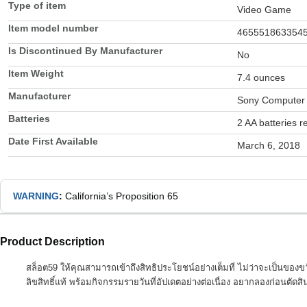
Type of item
Video Game
Item model number
465551863354
Is Discontinued By Manufacturer
No
Item Weight
7.4 ounces
Manufacturer
Sony Computer 
Batteries
2 AA batteries r
Date First Available
March 6, 2018
WARNING
:
California’s Proposition 65
Product Description
สล็อต59 ให้คุณสามารถเข้าถึงสิทธิประโยชน์อย่างเต็มที่ ไม่ว่าจะเป็นของข
ลิขสิทธิ์แท้ พร้อมกิจกรรมรายวันที่อัปเดตอย่างต่อเนื่อง อยากลองก่อนตัด