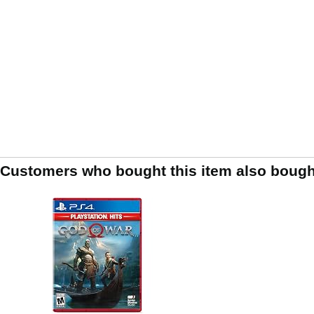
Customers who bought this item also bough