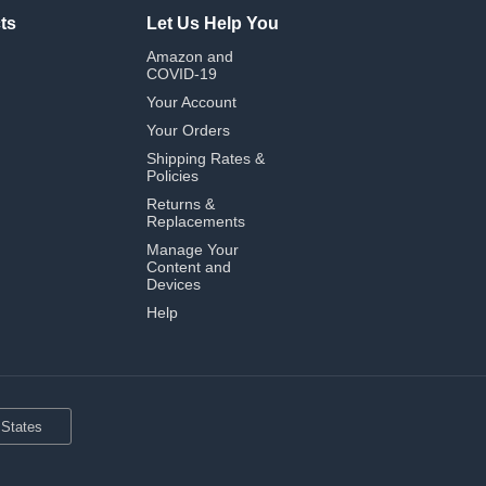
ts
Let Us Help You
Amazon and
COVID-19
Your Account
Your Orders
Shipping Rates &
Policies
Returns &
Replacements
Manage Your
Content and
Devices
Help
 States