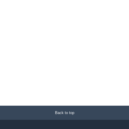
Back to top