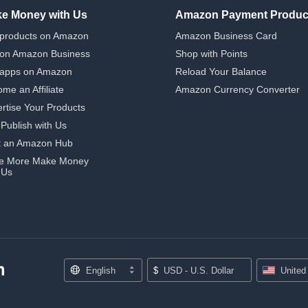
e Money with Us
Amazon Payment Produc
 products on Amazon
Amazon Business Card
 on Amazon Business
Shop with Points
 apps on Amazon
Reload Your Balance
me an Affiliate
Amazon Currency Converter
rtise Your Products
-Publish with Us
t an Amazon Hub
e More Make Money
 Us
English
$
USD - U.S. Dollar
United