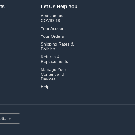
ts
Let Us Help You
Amazon and
COVID-19
Your Account
Your Orders
Shipping Rates &
Policies
Returns &
Replacements
Manage Your
Content and
Devices
Help
 States