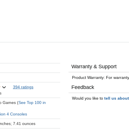
Warranty & Support
Product Warranty: For warranty
Feedback
394 ratings
s
Would you like to
tell us abou
eo Games (
See Top 100 in
tion 4 Consoles
 inches; 7.41 ounces