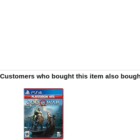
Customers who bought this item also bough