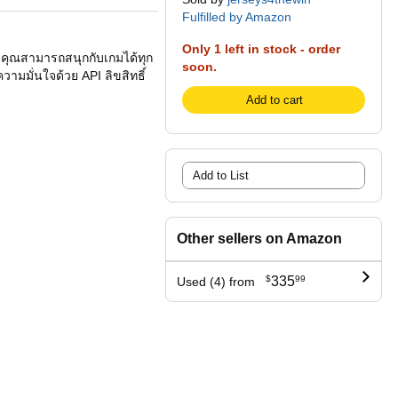
Fulfilled by Amazon
Only 1 left in stock - order
 คุณสามารถสนุกกับเกมได้ทุก
soon.
วามมั่นใจด้วย API ลิขสิทธิ์
Add to cart
Add to List
Other sellers on Amazon
$
335
99
Used (4) from