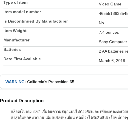
Type of item
Video Game
Item model number
465551863354
Is Discontinued By Manufacturer
No
Item Weight
7.4 ounces
Manufacturer
Sony Computer 
Batteries
2 AA batteries r
Date First Available
March 6, 2018
WARNING
:
California’s Proposition 65
Product Description
สล็อตเว็บตรง-2024 เริ่มต้นความสนุกแบบไม่ต้องคิดเยอะ เพียงแค่ลงทะเบีย
ล่าสุดในทุกหมวดเกม เพียงแค่ลงทะเบียน คุณก็จะได้รับสิทธิประโยชน์ต่าง