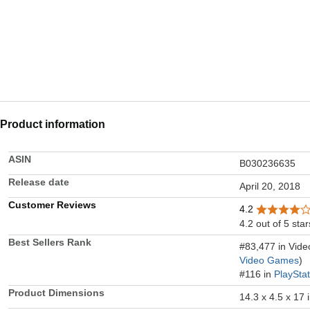
Product information
ASIN
B030236635
Release date
April 20, 2018
Customer Reviews
4.2
4.2 out of 5 star
Best Sellers Rank
#83,477 in Vid
Video Games
)
#116 in
PlaySta
Product Dimensions
14.3 x 4.5 x 17