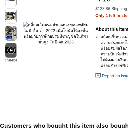
$123.86 Shipping
Only 1 left in st
About this ite
สล็อตเว็บตรง-ฝาก
ความสนุกแบบไร้
พร้อมสัมผัสโลก
ความบันเทิงผ่า
ไม่ต้องฝากเงิน
2 VIDEOS
พร้อมสำรวจฟีเจ
Report an issue
Customers who bought this item also bough