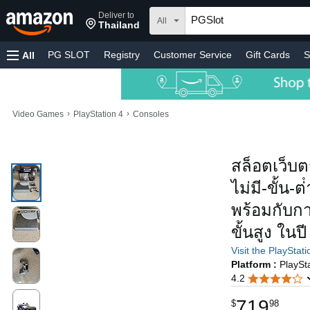
Deliver to
All
Thailand
PG SLOT
Registry
Customer Service
Gift Cards
S
All
›
›
Video Games
PlayStation 4
Consoles
สล็อตเว็บต
ไม่มี-ขั้น-ต
พร้อมกับก
ขั้นสูง ในป
Visit the PlayStat
Platform :
PlaySt
4.2
719
$
98