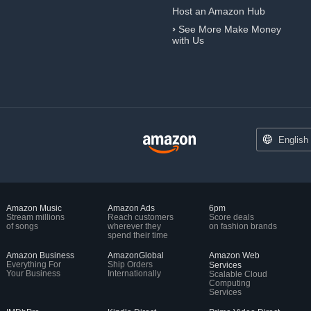
Host an Amazon Hub
›
See More Make Money
with Us
English
Amazon Music
Amazon Ads
6pm
Stream millions
Reach customers
Score deals
of songs
wherever they
on fashion brands
spend their time
Amazon Business
AmazonGlobal
Amazon Web
Everything For
Ship Orders
Services
Your Business
Internationally
Scalable Cloud
Computing
Services