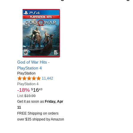
God of War Hits -
PlayStation 4
PlayStation
11,442
PlayStation 4
-18%
16
$
43
List:
$19.99
Get it as soon as
Friday, Apr
11
FREE Shipping on orders
over $35 shipped by Amazon