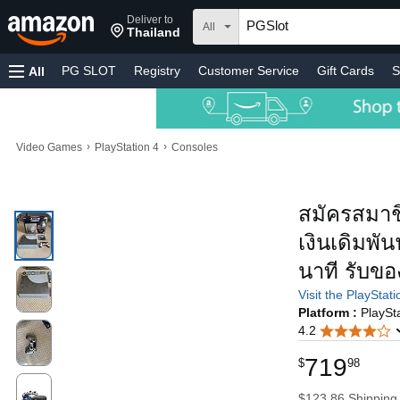
Deliver to
All
Thailand
PG SLOT
Registry
Customer Service
Gift Cards
S
All
›
›
Video Games
PlayStation 4
Consoles
สมัครสมาช
เงินเดิมพัน
นาที รับขอ
Visit the PlayStat
Platform :
PlaySt
4.2
719
$
98
$123.86 Shipping