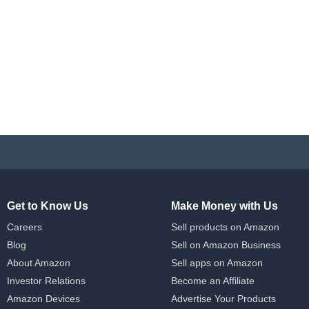
Get to Know Us
Make Money with Us
Careers
Sell products on Amazon
Blog
Sell on Amazon Business
About Amazon
Sell apps on Amazon
Investor Relations
Become an Affiliate
Amazon Devices
Advertise Your Products