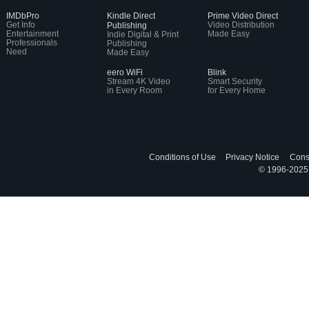
IMDbPro
Kindle Direct
Prime Video Direct
Get Info
Video Distribution
Publishing
Entertainment
Made Easy
Indie Digital & Print
Professionals
Publishing
Need
Made Easy
eero WiFi
Blink
Stream 4K Video
Smart Security
in Every Room
for Every Home
Conditions of Use
Privacy Notice
Cons
© 1996-2025, 