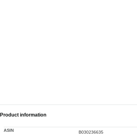
Product information
ASIN
B030236635