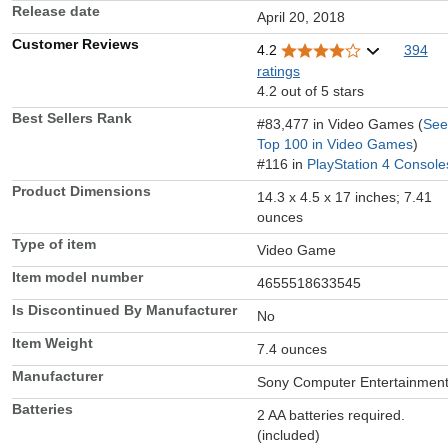
Release date
April 20, 2018
Customer Reviews
4.2
394
ratings
4.2 out of 5 stars
Best Sellers Rank
#83,477 in Video Games (
See
Top 100 in Video Games
)
#116 in
PlayStation 4 Console
Product Dimensions
14.3 x 4.5 x 17 inches; 7.41
ounces
Type of item
Video Game
Item model number
4655518633545
Is Discontinued By Manufacturer
No
Item Weight
7.4 ounces
Manufacturer
Sony Computer Entertainmen
Batteries
2 AA batteries required.
(included)