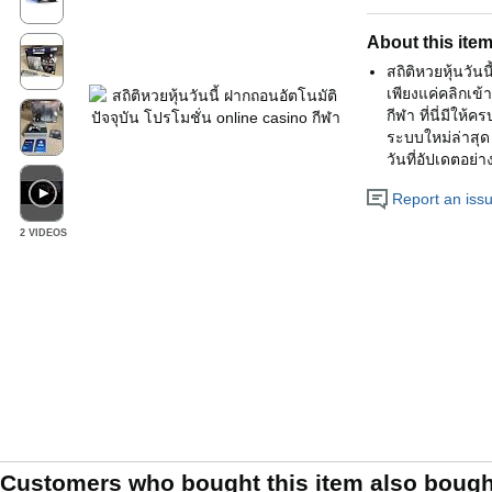
About this ite
สถิติหวยหุ้นวั
เพียงแค่คลิกเข
กีฬา ที่นี่มีใ
ระบบใหม่ล่าสุด 
วันที่อัปเดตอย่าง
Report an issue
2 VIDEOS
Customers who bought this item also bough