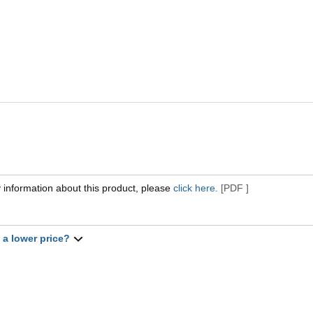
 information about this product, please
click here.
[PDF ]
t a lower price?