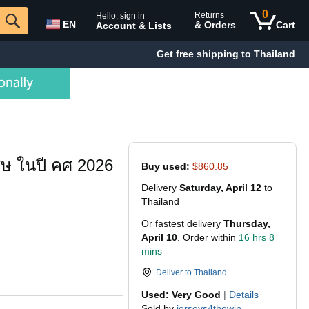
0
Returns
Hello, sign in
EN
& Orders
Cart
Account & Lists
Get free shipping to Thailand
ศษ ในปี คศ 2026
Buy used:
$860.85
Delivery
Saturday, April 12
to
Thailand
Or fastest delivery
Thursday,
April 10
. Order within
16 hrs 8
mins
Deliver to
Thailand
Used: Very Good
|
Details
Sold by
jerseys4thewin