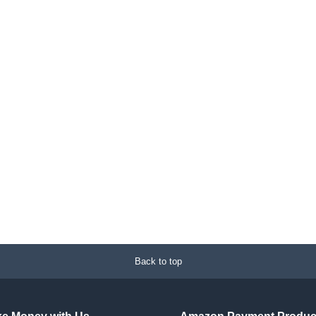
Back to top