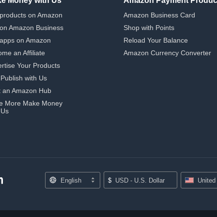
e Money with Us
Amazon Payment Produc
 products on Amazon
Amazon Business Card
 on Amazon Business
Shop with Points
 apps on Amazon
Reload Your Balance
me an Affiliate
Amazon Currency Converter
rtise Your Products
-Publish with Us
t an Amazon Hub
e More Make Money
 Us
English
$
USD - U.S. Dollar
United