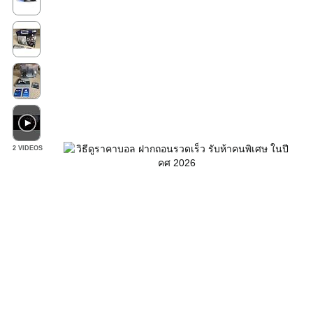
2 VIDEOS