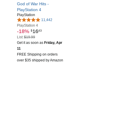
God of War Hits -
PlayStation 4
PlayStation
11,442
PlayStation 4
-18%
16
$
43
List:
$19.99
Get it as soon as
Friday, Apr
11
FREE Shipping on orders
over $35 shipped by Amazon