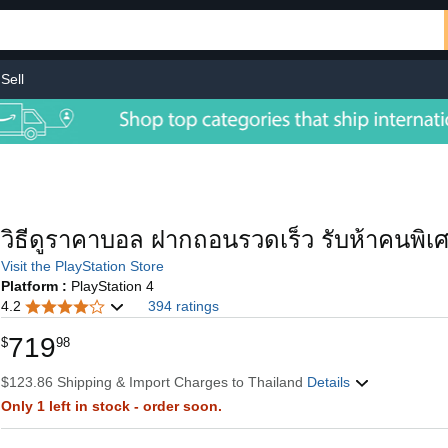
Sell
วิธีดูราคาบอล ฝากถอนรวดเร็ว รับห้าคนพิเ
Visit the PlayStation Store
Platform :
PlayStation 4
4.2
394 ratings
719
$
98
$123.86 Shipping & Import Charges to Thailand
Details
Only 1 left in stock - order soon.