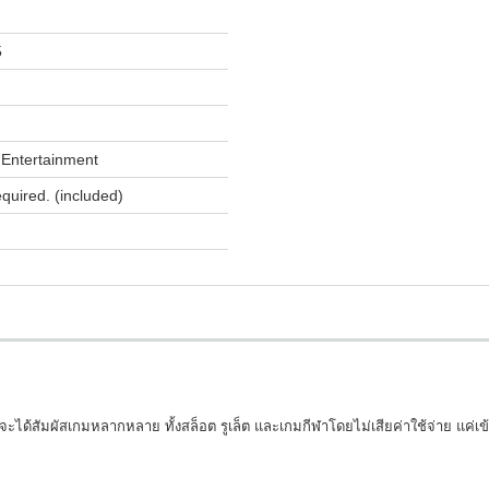
5
Entertainment
equired. (included)
ณจะได้สัมผัสเกมหลากหลาย ทั้งสล็อต รูเล็ต และเกมกีฬาโดยไม่เสียค่าใช้จ่าย แค