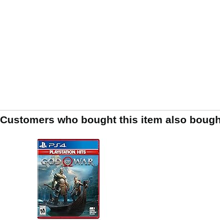
Customers who bought this item also bough