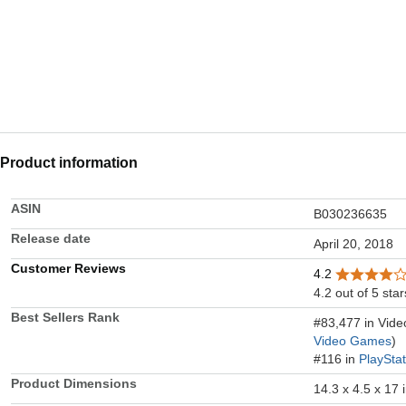
Product information
ASIN
B030236635
Release date
April 20, 2018
Customer Reviews
4.2
4.2 out of 5 star
Best Sellers Rank
#83,477 in Vid
Video Games
)
#116 in
PlaySta
Product Dimensions
14.3 x 4.5 x 17