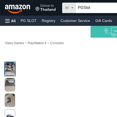
Deliver to
All
Thailand
PG SLOT
Registry
Customer Service
Gift Cards
All
›
›
Video Games
PlayStation 4
Consoles