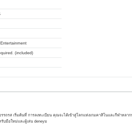
5
Entertainment
equired. (included)
็มอรรถรส เริ่มต้นที่ การลงทะเบียน คุณจะได้เข้าสู่โลกแห่งเกมคาสิโนและกีฬาหลาก
หรับมือใหม่และผู้เล่น deneyม