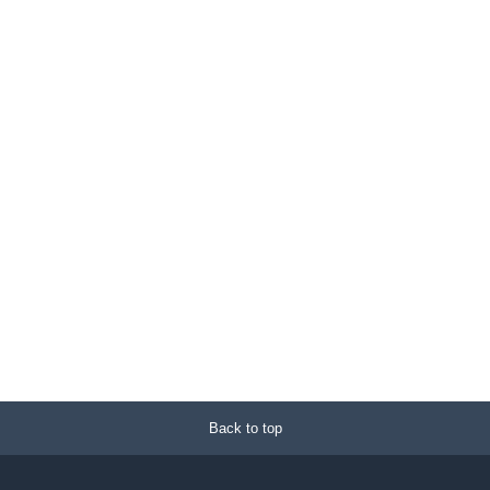
Back to top