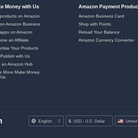
e Money with Us
Amazon Payment Produc
 products on Amazon
Amazon Business Card
 on Amazon Business
Shop with Points
 apps on Amazon
Reload Your Balance
me an Affiliate
Amazon Currency Converter
rtise Your Products
-Publish with Us
t an Amazon Hub
e More Make Money
 Us
English
$
USD - U.S. Dollar
United