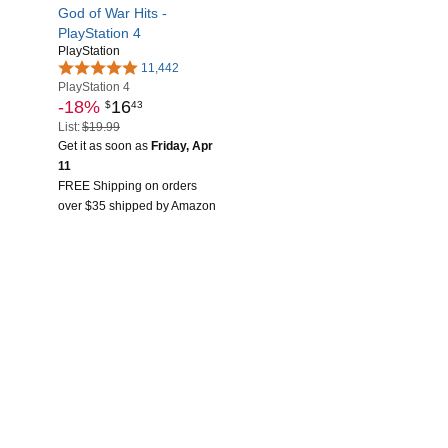
God of War Hits -
PlayStation 4
PlayStation
11,442
PlayStation 4
-18%
16
$
43
List:
$19.99
Get it as soon as
Friday, Apr
11
FREE Shipping on orders
over $35 shipped by Amazon