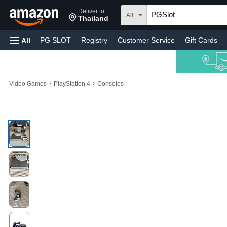
Deliver to
All
Thailand
PG SLOT
Registry
Customer Service
Gift Cards
All
›
›
Video Games
PlayStation 4
Consoles