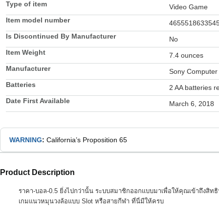
Type of item
Video Game
Item model number
465551863354
Is Discontinued By Manufacturer
No
Item Weight
7.4 ounces
Manufacturer
Sony Computer 
Batteries
2 AA batteries r
Date First Available
March 6, 2018
WARNING
:
California’s Proposition 65
Product Description
ราคา-บอล-0.5 ยิ่งไปกว่านั้น ระบบสมาชิกออกแบบมาเพื่อให้คุณเข้าถึงสิทธ
เกมแนวหมุนวงล้อแบบ Slot หรือสายกีฬา ที่นี่มีให้ครบ