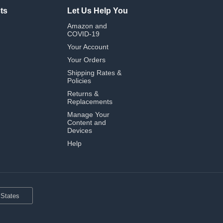
ts
Let Us Help You
Amazon and
COVID-19
Your Account
Your Orders
Shipping Rates &
Policies
Returns &
Replacements
Manage Your
Content and
Devices
Help
 States