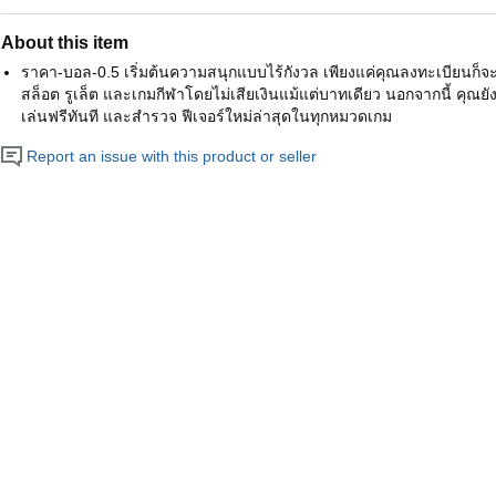
About this item
ราคา-บอล-0.5 เริ่มต้นความสนุกแบบไร้กังวล เพียงแค่คุณลงทะเบียนก็จ
สล็อต รูเล็ต และเกมกีฬาโดยไม่เสียเงินแม้แต่บาทเดียว นอกจากนี้ คุณ
เล่นฟรีทันที และสำรวจ ฟีเจอร์ใหม่ล่าสุดในทุกหมวดเกม
Report an issue with this product or seller