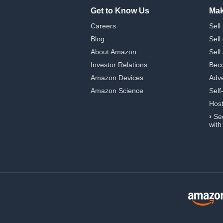
Get to Know Us
Mak
Careers
Sell
Blog
Sell
About Amazon
Sell
Investor Relations
Beco
Amazon Devices
Adve
Amazon Science
Self
Hos
›
Se
with