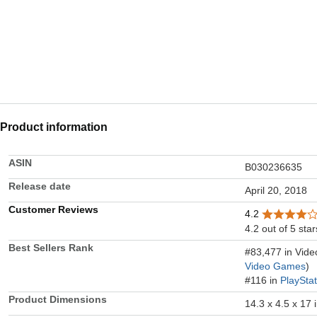
Product information
ASIN
B030236635
Release date
April 20, 2018
Customer Reviews
4.2
4.2 out of 5 star
Best Sellers Rank
#83,477 in Vid
Video Games
)
#116 in
PlaySta
Product Dimensions
14.3 x 4.5 x 17