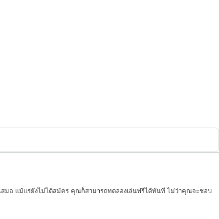
ตเสมอ แม้แร่ยังไม่ได้สมัคร คุณก็สามารถทดลองเล่นฟรีได้ทันที ไม่ว่าคุณจะชอบ