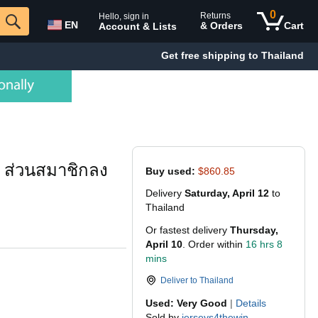
0
Returns
Hello, sign in
EN
& Orders
Cart
Account & Lists
Get free shipping to Thailand
น ส่วนสมาชิกลง
Buy used:
$860.85
Delivery
Saturday, April 12
to
Thailand
Or fastest delivery
Thursday,
April 10
. Order within
16 hrs 8
mins
Deliver to
Thailand
Used: Very Good
|
Details
Sold by
jerseys4thewin