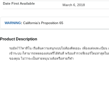
Date First Available
March 6, 2018
WARNING
:
California’s Proposition 65
Product Description
รอยัล777คาสิโน เริ่มต้นความสนุกแบบไม่ต้องคิดเยอะ เพียงแค่ลงทะเบียน ค
เข้าระบบ ก็สามารถทดลองเล่นฟรีได้ทันที พร้อมสำรวจฟีเจอร์ใหม่ล่าสุดใ
ของคุณ ไม่ว่าจะเป็นสายหมุนวงล้อหรือสายกีฬา