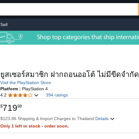
Sell
ยูสเซอร์สมาชิก ฝากถอนออโต้ ไม่มีขีดจำกัดส
Visit the PlayStation Store
Platform :
PlayStation 4
4.2
394 ratings
719
$
98
$123.86 Shipping & Import Charges to Thailand
Details
Only 1 left in stock - order soon.