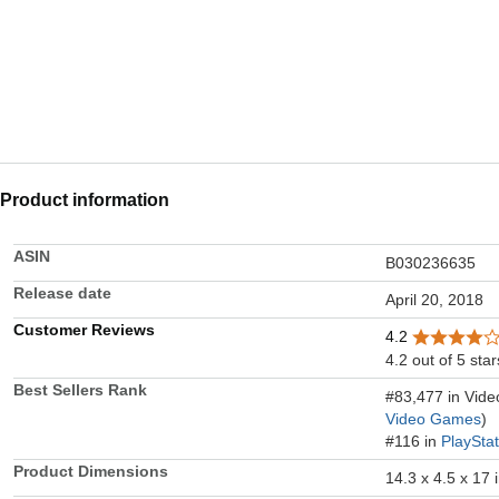
Product information
ASIN
B030236635
Release date
April 20, 2018
Customer Reviews
4.2
4.2 out of 5 star
Best Sellers Rank
#83,477 in Vid
Video Games
)
#116 in
PlaySta
Product Dimensions
14.3 x 4.5 x 17