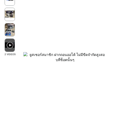
2 VIDEOS