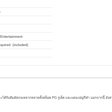
5
Entertainment
equired. (included)
ะได้รับสัมผัสเกมหลากหลายทั้งสล็อต PG รูเล็ต และแคมเปญกีฬา นอกจากนี้ ยังสามาร