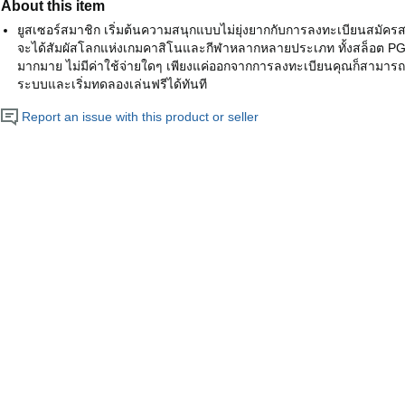
About this item
ยูสเซอร์สมาชิก เริ่มต้นความสนุกแบบไม่ยุ่งยากกับการลงทะเบียนสมัครส
จะได้สัมผัสโลกแห่งเกมคาสิโนและกีฬาหลากหลายประเภท ทั้งสล็อต PG รู
มากมาย ไม่มีค่าใช้จ่ายใดๆ เพียงแค่ออกจากการลงทะเบียนคุณก็สามารถ สร้
ระบบและเริ่มทดลองเล่นฟรีได้ทันที
Report an issue with this product or seller