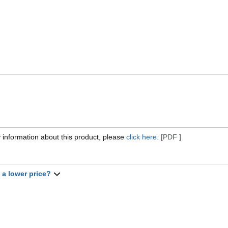
 information about this product, please
click here.
[PDF ]
t a lower price?