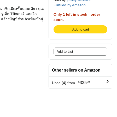
Fulfilled by Amazon
มาชิกเพียงขั้นตอนเดียว คุณ
เล็ต โป๊กเกอร์ และอีก
Only 1 left in stock - order
างบัญชีส่วนตัวเพื่อเข้าสู่
soon.
Add to cart
Add to List
Other sellers on Amazon
$
335
99
Used (4) from