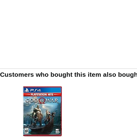
Customers who bought this item also bough