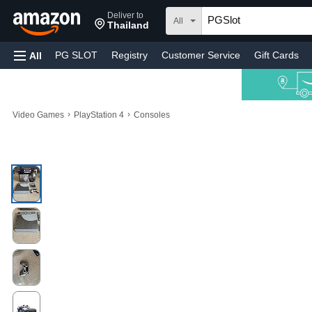
Deliver to
All
Thailand
PG SLOT
Registry
Customer Service
Gift Cards
All
›
›
Video Games
PlayStation 4
Consoles