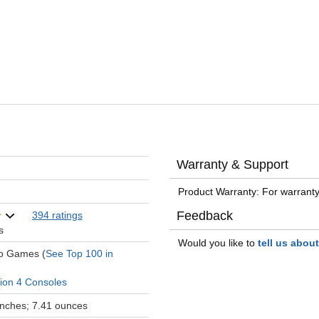
Warranty & Support
Product Warranty: For warranty
Feedback
394 ratings
s
Would you like to
tell us abou
eo Games (
See Top 100 in
tion 4 Consoles
 inches; 7.41 ounces