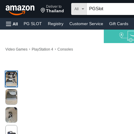
Deliver to
All
Thailand
PG SLOT
Registry
Customer Service
Gift Cards
All
›
›
Video Games
PlayStation 4
Consoles