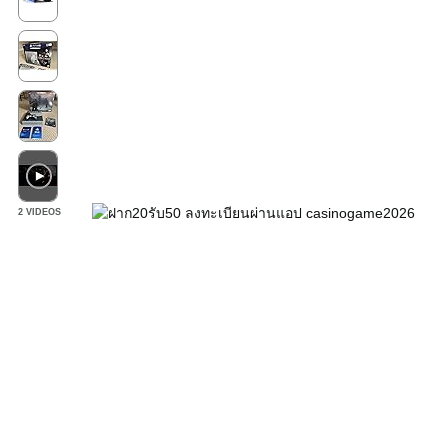
2 VIDEOS