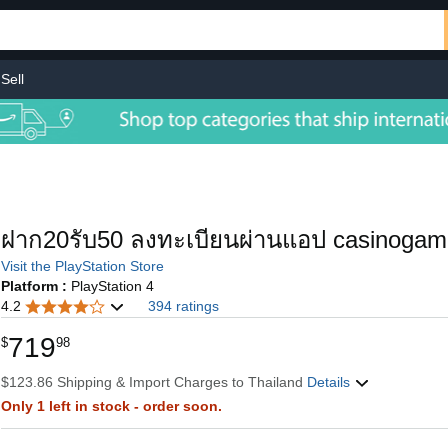
Sell
ฝาก20รับ50 ลงทะเบียนผ่านแอป casinoga
Visit the PlayStation Store
Platform :
PlayStation 4
4.2
394 ratings
719
$
98
$123.86 Shipping & Import Charges to Thailand
Details
Only 1 left in stock - order soon.