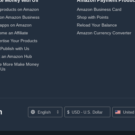
e Money with Us
Amazon Payment Produc
 products on Amazon
Amazon Business Card
 on Amazon Business
Shop with Points
 apps on Amazon
Reload Your Balance
me an Affiliate
Amazon Currency Converter
rtise Your Products
-Publish with Us
t an Amazon Hub
e More Make Money
 Us
English
$
USD - U.S. Dollar
United