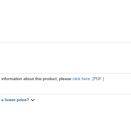
 information about this product, please
click here.
[PDF ]
t a lower price?