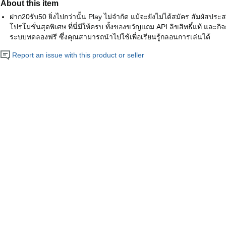
About this item
ฝาก20รับ50 ยิ่งไปกว่านั้น Play ไม่จำกัด แม้จะยังไม่ได้สมัคร สัมผัสปร
โปรโมชั่นสุดพิเศษ ที่นี่มีให้ครบ ทั้งของขวัญแถม API ลิขสิทธิ์แท้ และกิจ
ระบบทดลองฟรี ซึ่งคุณสามารถนำไปใช้เพื่อเรียนรู้กลอนการเล่นได้
Report an issue with this product or seller