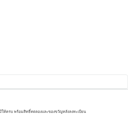
ี่มีให้ครบ พร้อมสิทธิ์ทดลองและของขวัญหลังลงทะเบียน