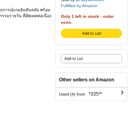
Fulfilled by Amazon
ะสบการณ์เกมอันทันสมัย พร้อม
กรรมรายวัน ที่อัพเดตต่อเนื่อง
Only 1 left in stock - order
soon.
Add to cart
Add to List
Other sellers on Amazon
$
335
99
Used (4) from