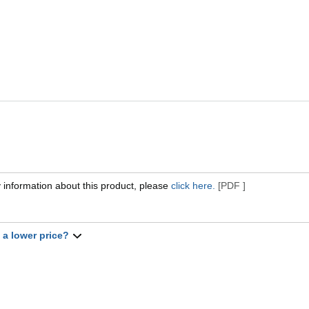
 information about this product, please
click here.
[PDF ]
t a lower price?