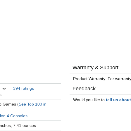
Warranty & Support
Product Warranty: For warranty
Feedback
394 ratings
s
Would you like to
tell us abou
eo Games (
See Top 100 in
tion 4 Consoles
 inches; 7.41 ounces