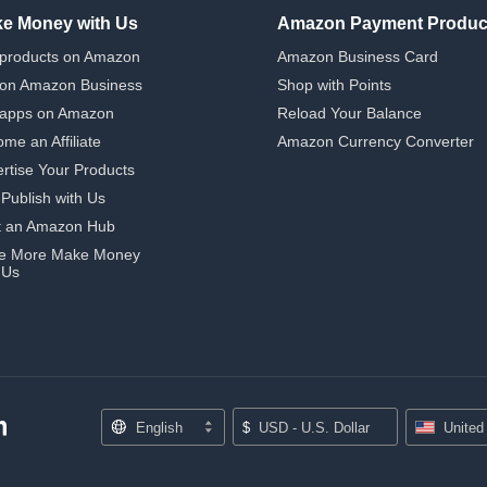
e Money with Us
Amazon Payment Produc
 products on Amazon
Amazon Business Card
 on Amazon Business
Shop with Points
 apps on Amazon
Reload Your Balance
me an Affiliate
Amazon Currency Converter
rtise Your Products
-Publish with Us
t an Amazon Hub
e More Make Money
 Us
English
$
USD - U.S. Dollar
United