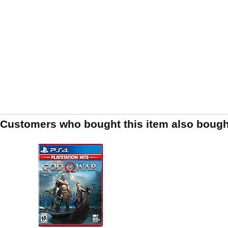
Customers who bought this item also bough