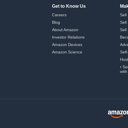
Get to Know Us
Mak
Careers
Sell
Blog
Sell
About Amazon
Sell
Investor Relations
Beco
Amazon Devices
Adve
Amazon Science
Self
Hos
›
Se
with