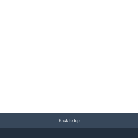
Back to top