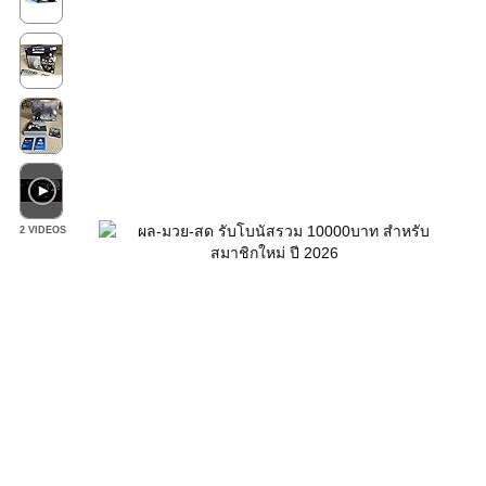
2 VIDEOS