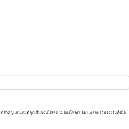
ี่สำคัญ เล่นเกมที่คุณชื่นชอบได้เลย ไม่ต้องโหลดแอป แพลตฟอร์มรองรับทั้งมือ