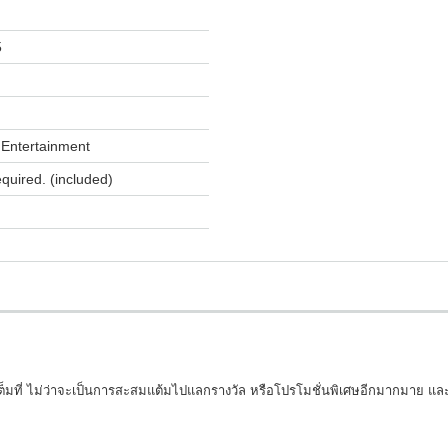
5
Entertainment
equired. (included)
็มที่ ไม่ว่าจะเป็นการสะสมแต้มไปแลกรางวัล หรือโปรโมชั่นพิเศษอีกมากมาย และท