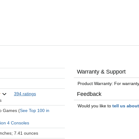
Warranty & Support
Product Warranty: For warranty
Feedback
394 ratings
s
Would you like to
tell us abou
eo Games (
See Top 100 in
tion 4 Consoles
 inches; 7.41 ounces