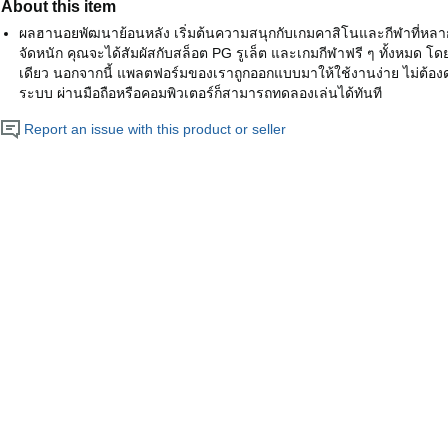
About this item
ผลฮานอยพัฒนาย้อนหลัง เริ่มต้นความสนุกกับเกมคาสิโนและกีฬาที่หลา
จัดหนัก คุณจะได้สัมผัสกับสล็อต PG รูเล็ต และเกมกีฬาฟรี ๆ ทั้งหมด โด
เดียว นอกจากนี้ แพลตฟอร์มของเราถูกออกแบบมาให้ใช้งานง่าย ไม่ต้อง
ระบบ ผ่านมือถือหรือคอมพิวเตอร์ก็สามารถทดลองเล่นได้ทันที
Report an issue with this product or seller