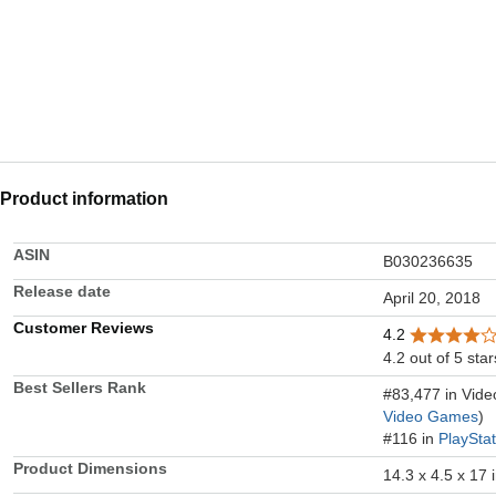
Product information
ASIN
B030236635
Release date
April 20, 2018
Customer Reviews
4.2
4.2 out of 5 star
Best Sellers Rank
#83,477 in Vid
Video Games
)
#116 in
PlaySta
Product Dimensions
14.3 x 4.5 x 17