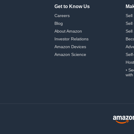
Get to Know Us
Mak
Careers
Sell
Blog
Sell
About Amazon
Sell
Investor Relations
Beco
Amazon Devices
Adve
Amazon Science
Self
Hos
›
Se
with