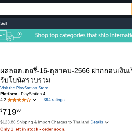
Sell
ผลลอตเตอรี่-16-ตุลาคม-2566 ฝากถอนเงินเร
รับโบนัสรวบรวม
Visit the PlayStation Store
Platform :
PlayStation 4
4.2
394 ratings
719
$
98
$123.86 Shipping & Import Charges to Thailand
Details
Only 1 left in stock - order soon.