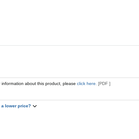
 information about this product, please
click here.
[PDF ]
t a lower price?