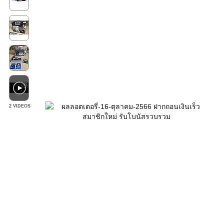
2 VIDEOS