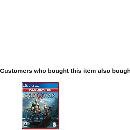
Customers who bought this item also bough