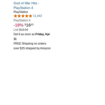
God of War Hits -
PlayStation 4
PlayStation
11,442
PlayStation 4
-18%
16
$
43
List:
$19.99
Get it as soon as
Friday, Apr
11
FREE Shipping on orders
over $35 shipped by Amazon