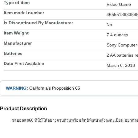
Type of item
Video Game
Item model number
465551863354
Is Discontinued By Manufacturer
No
Item Weight
7.4 ounces
Manufacturer
Sony Computer 
Batteries
2 AA batteries r
Date First Available
March 6, 2018
WARNING
:
California’s Proposition 65
Product Description
ผลบอลสด66 ที่นี่มีให้อย่างครบถ้วนพร้อมสิทธิพิเศษหลังลงทะเบียน อยากลองก่