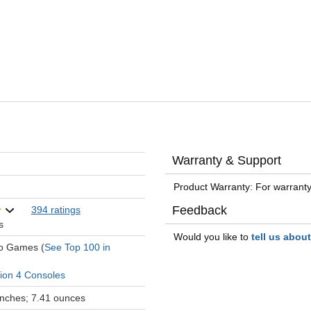
Warranty & Support
Product Warranty: For warranty
Feedback
394 ratings
s
Would you like to
tell us abou
eo Games (
See Top 100 in
tion 4 Consoles
 inches; 7.41 ounces