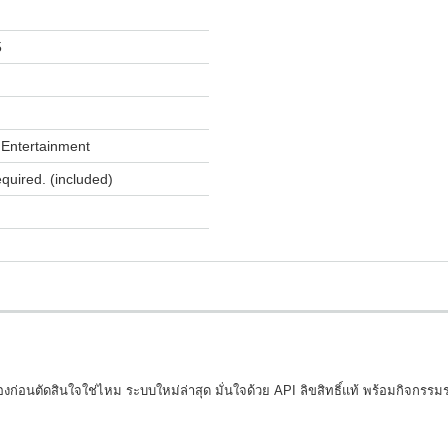
5
Entertainment
equired. (included)
อนตัดสินใจใช่ไหม ระบบใหม่ล่าสุด มั่นใจด้วย API ลิขสิทธิ์แท้ พร้อมกิจกรรมรายวันท