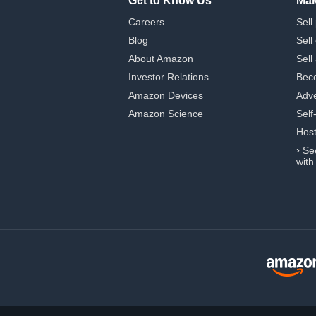
Get to Know Us
Mak
Careers
Sell
Blog
Sell
About Amazon
Sell
Investor Relations
Beco
Amazon Devices
Adve
Amazon Science
Self
Hos
›
Se
with