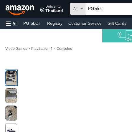
Deliver to
All
Thailand
PG SLOT
Registry
Customer Service
Gift Cards
All
›
›
Video Games
PlayStation 4
Consoles