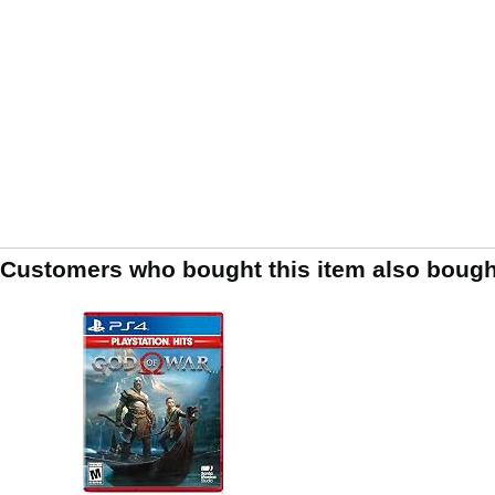
Customers who bought this item also bough