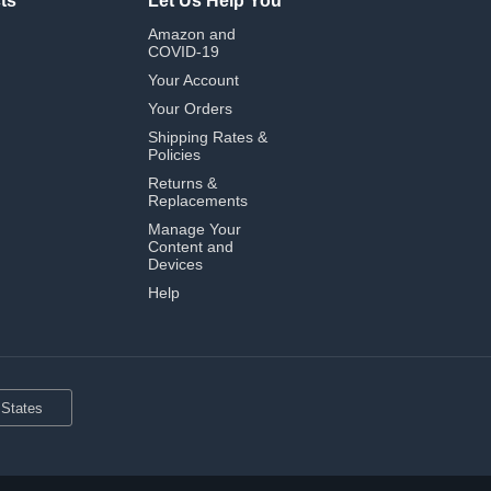
ts
Let Us Help You
Amazon and
COVID-19
Your Account
Your Orders
Shipping Rates &
Policies
Returns &
Replacements
Manage Your
Content and
Devices
Help
 States