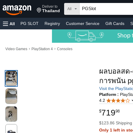
Deliver to
All
Thailand
PG SLOT
Registry
Customer Service
Gift Cards
S
All
›
›
Video Games
PlayStation 4
Consoles
ผลบอลสด-go
การพนัน pg
Visit the PlayStat
Platform :
PlaySt
4.2
719
$
98
$123.86 Shipping
Only 1 left in st