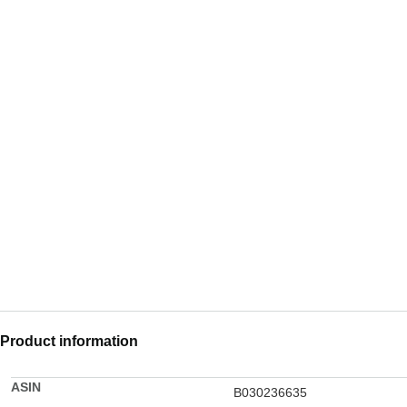
Product information
ASIN
B030236635