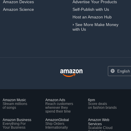
Amazon Devices
Advertise Your Products
Amazon Science
Self-Publish with Us
Host an Amazon Hub
›
See More Make Money
with Us
English
Amazon Music
Amazon Ads
6pm
Stream millions
Reach customers
Score deals
of songs
wherever they
on fashion brands
spend their time
Amazon Business
AmazonGlobal
Amazon Web
Everything For
Ship Orders
Services
Your Business
Internationally
Scalable Cloud