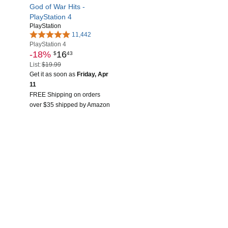
God of War Hits -
PlayStation 4
PlayStation
11,442
PlayStation 4
-18%
16
$
43
List:
$19.99
Get it as soon as
Friday, Apr
11
FREE Shipping on orders
over $35 shipped by Amazon