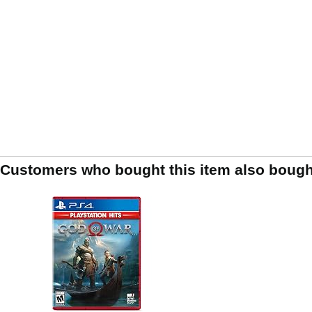
Customers who bought this item also bough