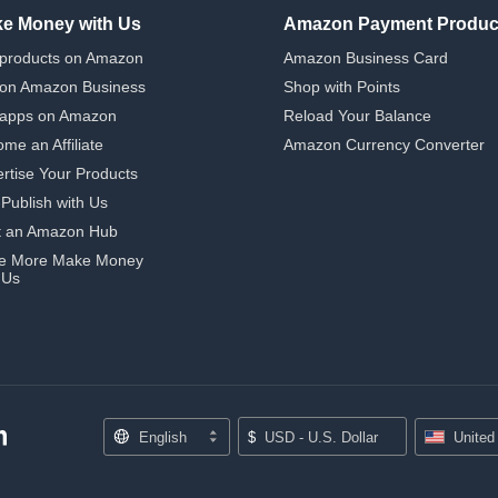
e Money with Us
Amazon Payment Produc
 products on Amazon
Amazon Business Card
 on Amazon Business
Shop with Points
 apps on Amazon
Reload Your Balance
me an Affiliate
Amazon Currency Converter
rtise Your Products
-Publish with Us
t an Amazon Hub
e More Make Money
 Us
English
$
USD - U.S. Dollar
United