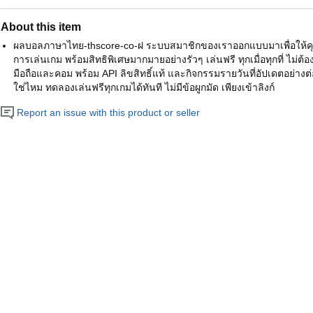
About this item
ผลบอลภาษาไทย-thscore-co-ฝ ระบบสมาชิกของเราออกแบบมาเพื่อให้ค
การเล่นเกม พร้อมสิทธิพิเศษมากมายอย่างรัวๆ เล่นฟรี ทุกเมื่อทุกที่ ไม่ต
มือถือและคอม พร้อม API ลิขสิทธิ์แท้ และกิจกรรมรายวันที่อัปเดตอย่างต
ใช่ไหม ทดลองเล่นฟรีทุกเกมได้ทันที ไม่มีข้อผูกมัด เพียงเข้าลิงก์
Report an issue with this product or seller