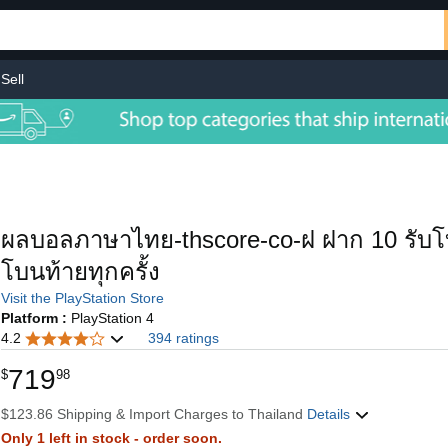
Sell
ผลบอลภาษาไทย-thscore-co-ฝ ฝาก 10 รับโบ
โบนท้ายทุกครั้ง
Visit the PlayStation Store
Platform :
PlayStation 4
4.2
394 ratings
719
$
98
$123.86 Shipping & Import Charges to Thailand
Details
Only 1 left in stock - order soon.