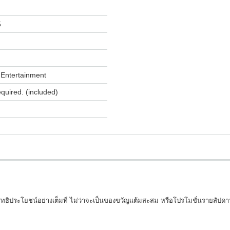
5
Entertainment
equired. (included)
ิประโยชน์อย่างเต็มที่ ไม่ว่าจะเป็นของขวัญแต้มสะสม หรือโปรโมชั่นรายสัปดาห์