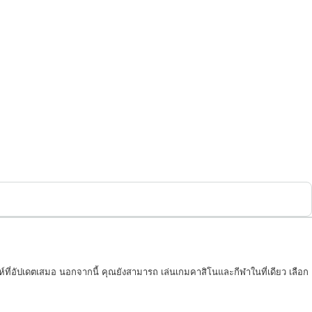
ที่อัปเดตเสมอ นอกจากนี้ คุณยังสามารถ เล่นเกมคาสิโนและกีฬาในที่เดียว เลือก