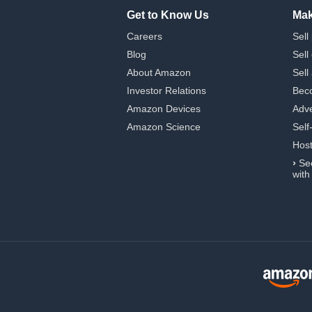
Get to Know Us
Mak
Careers
Sell
Blog
Sell
About Amazon
Sell
Investor Relations
Beco
Amazon Devices
Adve
Amazon Science
Self
Hos
›
Se
with