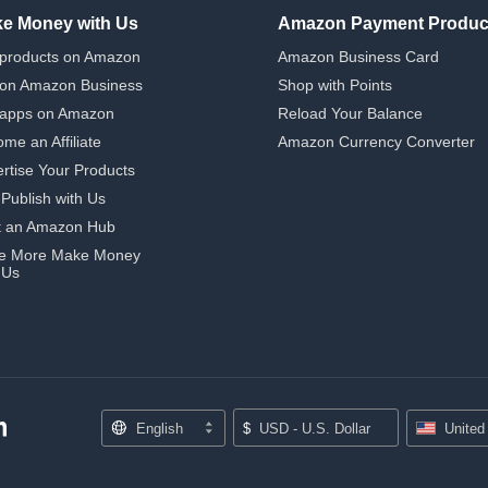
e Money with Us
Amazon Payment Produc
 products on Amazon
Amazon Business Card
 on Amazon Business
Shop with Points
 apps on Amazon
Reload Your Balance
me an Affiliate
Amazon Currency Converter
rtise Your Products
-Publish with Us
t an Amazon Hub
e More Make Money
 Us
English
$
USD - U.S. Dollar
United