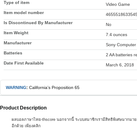
Type of item
Video Game
Item model number
465551863354
Is Discontinued By Manufacturer
No
Item Weight
7.4 ounces
Manufacturer
Sony Computer 
Batteries
2 AA batteries r
Date First Available
March 6, 2018
WARNING
:
California’s Proposition 65
Product Description
ผลบอลภาษาไทย-thscore นอกจากนี้ ระบบสมาชิกเรามีสิทธิพิเศษมากมาย ไม
อีกด้วย เพียงคลิก