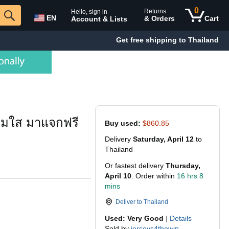
0
Returns
Hello, sign in
EN
& Orders
Cart
Account & Lists
Get free shipping to Thailand
อมใส มาแจกฟรี
Buy used:
$860.85
Delivery
Saturday, April 12
to
Thailand
Or fastest delivery
Thursday,
April 10
. Order within
16 hrs 8
mins
Deliver to
Thailand
Used: Very Good
|
Details
Sold by
jerseys4thewin