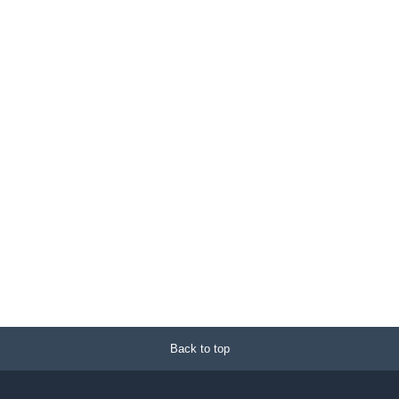
Back to top