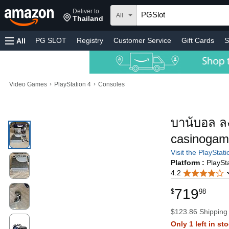
Deliver to
All
Thailand
PG SLOT
Registry
Customer Service
Gift Cards
S
All
›
›
Video Games
PlayStation 4
Consoles
บาน้บอล ล
casinoga
Visit the PlayStat
Platform :
PlaySt
4.2
719
$
98
$123.86 Shipping
Only 1 left in st