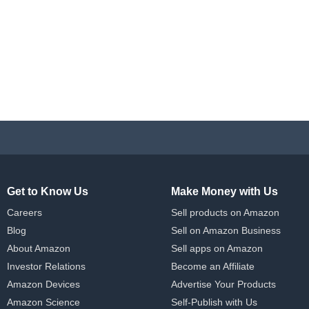
Get to Know Us
Make Money with Us
Careers
Sell products on Amazon
Blog
Sell on Amazon Business
About Amazon
Sell apps on Amazon
Investor Relations
Become an Affiliate
Amazon Devices
Advertise Your Products
Amazon Science
Self-Publish with Us