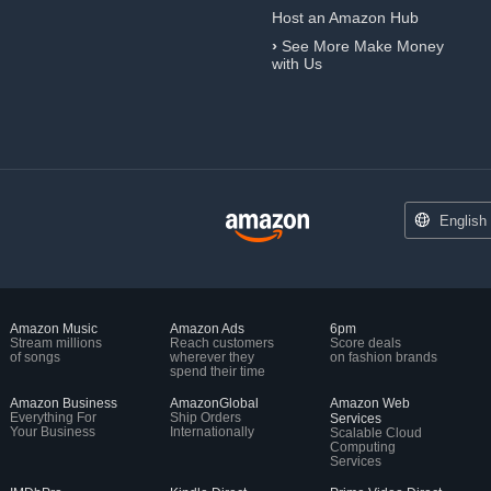
Host an Amazon Hub
›
See More Make Money
with Us
English
Amazon Music
Amazon Ads
6pm
Stream millions
Reach customers
Score deals
of songs
wherever they
on fashion brands
spend their time
Amazon Business
AmazonGlobal
Amazon Web
Everything For
Ship Orders
Services
Your Business
Internationally
Scalable Cloud
Computing
Services