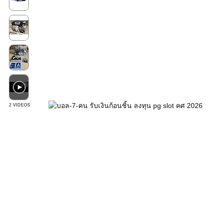
2 VIDEOS