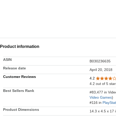
Product information
ASIN
B030236635
Release date
April 20, 2018
Customer Reviews
4.2
4.2 out of 5 star
Best Sellers Rank
#83,477 in Vid
Video Games
)
#116 in
PlaySta
Product Dimensions
14.3 x 4.5 x 17