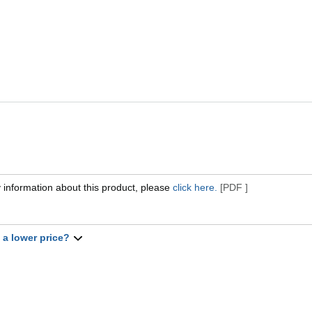
 information about this product, please
click here.
[PDF ]
t a lower price?