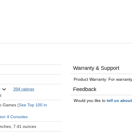
Warranty & Support
Product Warranty: For warranty
Feedback
394 ratings
s
Would you like to
tell us abou
eo Games (
See Top 100 in
tion 4 Consoles
 inches; 7.41 ounces