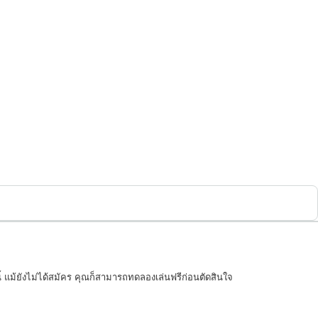
 แม้ยังไม่ได้สมัคร คุณก็สามารถทดลองเล่นฟรีก่อนตัดสินใจ