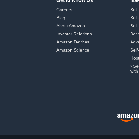
Get to Know Us
Mak
Careers
Sell
Blog
Sell
About Amazon
Sell
Investor Relations
Beco
Amazon Devices
Adve
Amazon Science
Self
Hos
›
Se
with