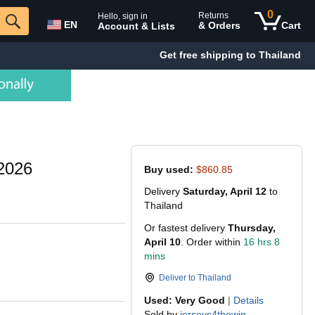
0
Returns
Hello, sign in
EN
& Orders
Cart
Account & Lists
Get free shipping to Thailand
 2026
Buy used:
$860.85
Delivery
Saturday, April 12
to
Thailand
Or fastest delivery
Thursday,
April 10
. Order within
16 hrs 8
mins
Deliver to
Thailand
Used: Very Good
|
Details
Sold by
jerseys4thewin