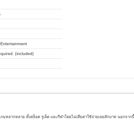
5
Entertainment
equired. (included)
มหลากหลาย ทั้งสล็อต รูเล็ต และกีฬาโดยไม่เสียค่าใช้จ่ายเลยสักบาท นอกจากนี้