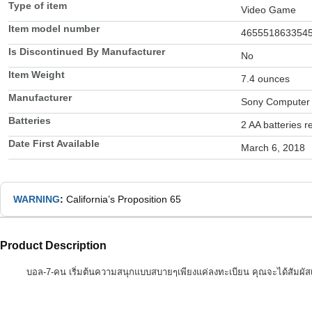
Type of item
Video Game
Item model number
465551863354
Is Discontinued By Manufacturer
No
Item Weight
7.4 ounces
Manufacturer
Sony Computer 
Batteries
2 AA batteries r
Date First Available
March 6, 2018
WARNING
:
California’s Proposition 65
Product Description
บอล-7-คน เริ่มต้นความสนุกแบบสบายๆเพียงแค่ลงทะเบียน คุณจะได้สัมผัสเก