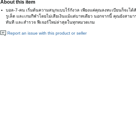
About this item
บอล-7-คน เริ่มต้นความสนุกแบบไร้กังวล เพียงแค่คุณลงทะเบียนก็จะได้
รูเล็ต และเกมกีฬาโดยไม่เสียเงินแม้แต่บาทเดียว นอกจากนี้ คุณยังสามา
ทันที และสำรวจ ฟีเจอร์ใหม่ล่าสุดในทุกหมวดเกม
Report an issue with this product or seller