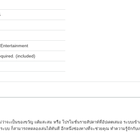
5
Entertainment
equired. (included)
าจะเป็นของขวัญ แต้มสะสม หรือ โปรโมชั่นรายสัปดาห์ที่อัปเดตเสมอ ระบบเข้าอ
ะบบ ก็สามารถทดลองเล่นได้ทันที อีกหนึ่งช่องทางที่จะช่วยคุณ ทำความรู้จักกับเกม