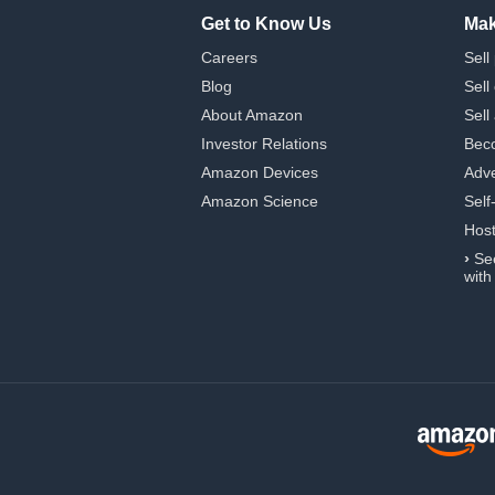
Get to Know Us
Mak
Careers
Sell
Blog
Sell
About Amazon
Sell
Investor Relations
Beco
Amazon Devices
Adve
Amazon Science
Self
Hos
›
Se
with