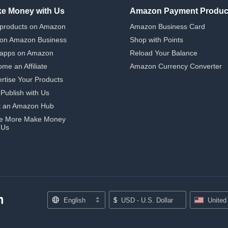
e Money with Us
Amazon Payment Produc
 products on Amazon
Amazon Business Card
 on Amazon Business
Shop with Points
 apps on Amazon
Reload Your Balance
me an Affiliate
Amazon Currency Converter
rtise Your Products
-Publish with Us
t an Amazon Hub
e More Make Money
 Us
English
$
USD - U.S. Dollar
United