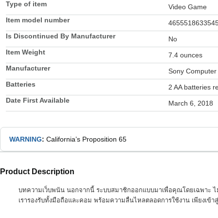
Type of item
Video Game
Item model number
465551863354
Is Discontinued By Manufacturer
No
Item Weight
7.4 ounces
Manufacturer
Sony Computer 
Batteries
2 AA batteries r
Date First Available
March 6, 2018
WARNING
:
California’s Proposition 65
Product Description
บทความเว็บพนัน นอกจากนี้ ระบบสมาชิกออกแบบมาเพื่อคุณโดยเฉพาะ ไม่ว่
เรารองรับทั้งมือถือและคอม พร้อมความลื่นไหลตลอดการใช้งาน เพียงเข้าสู่ร