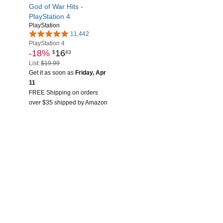
God of War Hits -
PlayStation 4
PlayStation
11,442
PlayStation 4
-18%
16
$
43
List:
$19.99
Get it as soon as
Friday, Apr
11
FREE Shipping on orders
over $35 shipped by Amazon