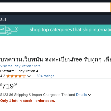
Sell
บทความเว็บพนัน ลงทะเบียนfree รับทุกๆ เดื
Visit the PlayStation Store
Platform :
PlayStation 4
4.2
394 ratings
719
$
98
$123.86 Shipping & Import Charges to Thailand
Details
Only 1 left in stock - order soon.