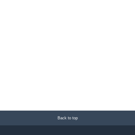
Back to top