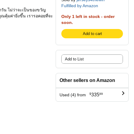
Fulfilled by Amazon
ุกวัน ไม่ว่าจะเป็นของขวัญ
ุ้มค่ายิ่งขึ้น เรารอคอยที่จะ
Only 1 left in stock - order
soon.
Add to cart
Add to List
Other sellers on Amazon
$
335
99
Used (4) from