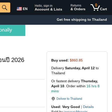
0
Returns
Hello, sign in
EN
& Orders
Cart
Account & Lists
Get free shipping to Thailand
อนปี 2026
Buy used:
$860.85
Delivery
Saturday, April 12
to
Thailand
Or fastest delivery
Thursday,
April 10
. Order within
16 hrs 8
mins
Deliver to
Thailand
Used: Very Good
|
Details
Sold by
jerseys4thewin