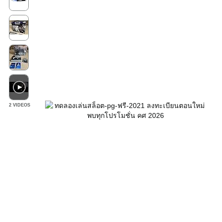
2 VIDEOS