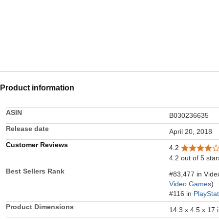
Product information
ASIN
B030236635
Release date
April 20, 2018
Customer Reviews
4.2
4.2 out of 5 star
Best Sellers Rank
#83,477 in Vid
Video Games
)
#116 in
PlaySta
Product Dimensions
14.3 x 4.5 x 17