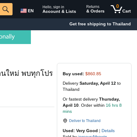
0
Returns
Hello, sign in
EN
& Orders
Cart
Account & Lists
Get free shipping to Thailand
อนใหม่ พบทุกโปร
Buy used:
$860.85
Delivery
Saturday, April 12
to
Thailand
Or fastest delivery
Thursday,
April 10
. Order within
16 hrs 8
mins
Deliver to
Thailand
Used: Very Good
|
Details
Sold by
jerseys4thewin