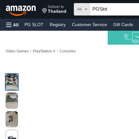
Deliver to
All
Thailand
PG SLOT
Registry
Customer Service
Gift Cards
All
›
›
Video Games
PlayStation 4
Consoles