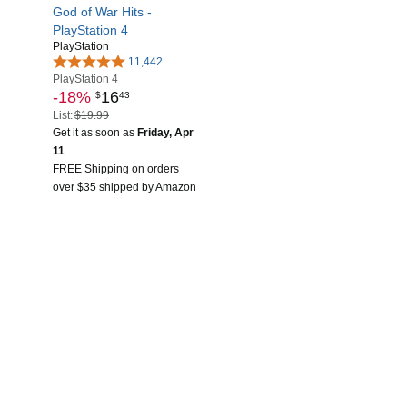
God of War Hits -
PlayStation 4
PlayStation
11,442
PlayStation 4
-18%
16
$
43
List:
$19.99
Get it as soon as
Friday, Apr
11
FREE Shipping on orders
over $35 shipped by Amazon