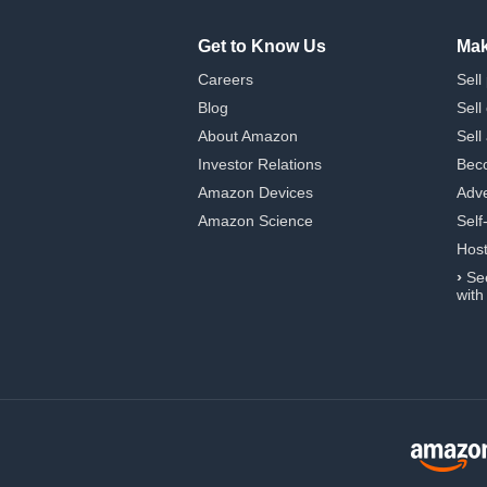
Get to Know Us
Mak
Careers
Sell
Blog
Sell
About Amazon
Sell
Investor Relations
Beco
Amazon Devices
Adve
Amazon Science
Self
Hos
›
Se
with