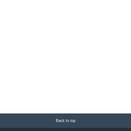
Back to top