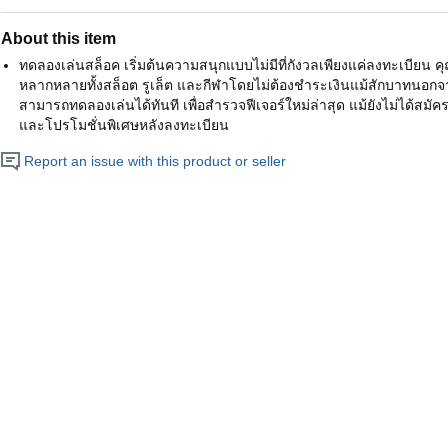
About this item
ทดลองเล่นสล็อค เริ่มต้นความสนุกแบบไม่มีที่กังวลเพียงแค่ลงทะเบีย
หลากหลายทั้งสล็อต รูเล็ต และกีฬาโดยไม่ต้องชำระเงินแม้สักบาทนอกจาก
สามารถทดลองเล่นได้ทันที เพื่อสำรวจฟีเจอร์ใหม่ล่าสุด แม้ยังไม่ได้สม
และโปรโมชั่นพิเศษหลังลงทะเบียน
Report an issue with this product or seller