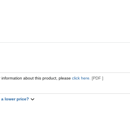
 information about this product, please
click here.
[PDF ]
t a lower price?