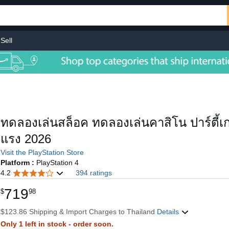
Sell
ทดลองเล่นสล็อค ทดลองเล่นคาสิโน ปาร์ตี้
แรง 2026
Visit the PlayStation Store
Platform :
PlayStation 4
4.2
394 ratings
719
$
98
$123.86 Shipping & Import Charges to Thailand
Details
Only 1 left in stock - order soon.