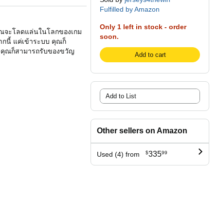
Fulfilled by Amazon
Only 1 left in stock - order
น คุณจะโลดแล่นในโลกของเกม
soon.
นี้ แค่เข้าระบบ คุณก็
ัครคุณก็สามารถรับของขวัญ
Add to cart
Add to List
Other sellers on Amazon
$
335
99
Used (4) from