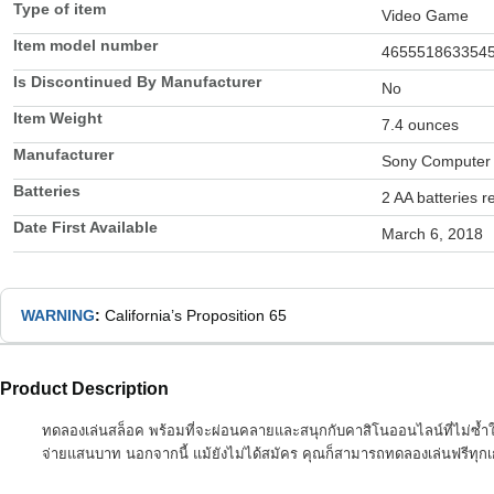
Type of item
Video Game
Item model number
465551863354
Is Discontinued By Manufacturer
No
Item Weight
7.4 ounces
Manufacturer
Sony Computer 
Batteries
2 AA batteries r
Date First Available
March 6, 2018
WARNING
:
California’s Proposition 65
Product Description
ทดลองเล่นสล็อค พร้อมที่จะผ่อนคลายและสนุกกับคาสิโนออนไลน์ที่ไม่ซ้ำใค
จ่ายแสนบาท นอกจากนี้ แม้ยังไม่ได้สมัคร คุณก็สามารถทดลองเล่นฟรีทุก