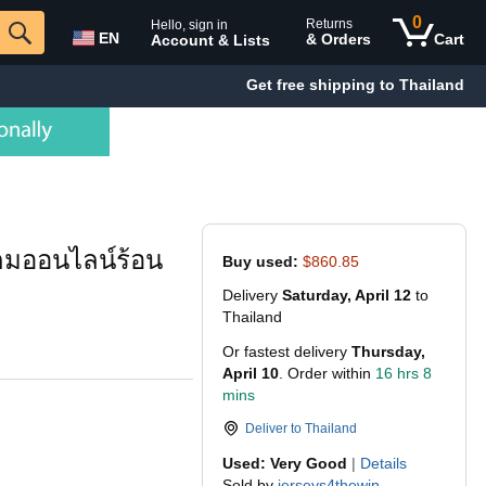
0
Returns
Hello, sign in
EN
& Orders
Cart
Account & Lists
Get free shipping to Thailand
เกมออนไลน์ร้อน
Buy used:
$860.85
Delivery
Saturday, April 12
to
Thailand
Or fastest delivery
Thursday,
April 10
. Order within
16 hrs 8
mins
Deliver to
Thailand
Used: Very Good
|
Details
Sold by
jerseys4thewin