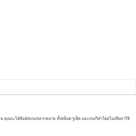
น คุณจะได้สัมผัสเกมหลากหลาย ทั้งสล็อต รูเล็ต และเกมกีฬาโดยไม่เสียค่าใช้