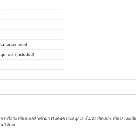
5
Entertainment
equired. (included)
รหรือยัง เพียงแค่คลิกเข้ามา เริ่มต้นความสนุกแบบไม่ต้องคิดเยอะ เพียงลงทะเบีย
เกมได้เลย