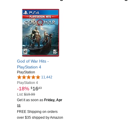
God of War Hits -
PlayStation 4
PlayStation
11,442
PlayStation 4
-18%
16
$
43
List:
$19.99
Get it as soon as
Friday, Apr
11
FREE Shipping on orders
over $35 shipped by Amazon