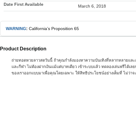
Date First Available
March 6, 2018
WARNING
:
California’s Proposition 65
Product Description
ถ่ายทอดหวยลาวสดวันนี้ ถ้าคุณกำลังมองหาความบันเทิงที่หลากหลายและสน
และกีฬา ไม่ต้องฝากเงินแม้แต่บาทเดียว เข้าระบบแล้ว ทดลองเล่นฟรีได้เลย
ของเราออกแบบมาเพื่อคุณโดยเฉพาะ ให้สิทธิประโยชน์อย่างเต็มที่ ไม่ว่