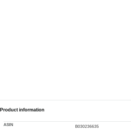
Product information
ASIN
B030236635