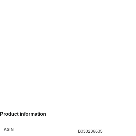
Product information
ASIN
B030236635