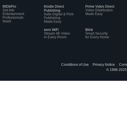
IMDbPro
Kindle Direct
Prime Video Direct
Get Info
Video Distribution
Publishing
Entertainment
Made Easy
Indie Digital & Print
Professionals
Publishing
Need
Made Easy
eero WiFi
Blink
Stream 4K Video
Smart Security
in Every Room
for Every Home
Conditions of Use
Privacy Notice
Cons
© 1996-2025, 