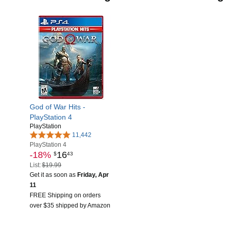
God of War Hits -
PlayStation 4
PlayStation
11,442
PlayStation 4
-18%
16
$
43
List:
$19.99
Get it as soon as
Friday, Apr
11
FREE Shipping on orders
over $35 shipped by Amazon