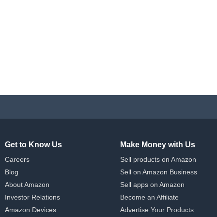
Get to Know Us
Make Money with Us
Careers
Sell products on Amazon
Blog
Sell on Amazon Business
About Amazon
Sell apps on Amazon
Investor Relations
Become an Affiliate
Amazon Devices
Advertise Your Products