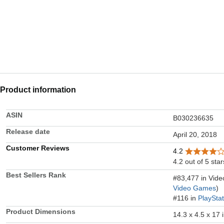
Product information
ASIN
B030236635
Release date
April 20, 2018
Customer Reviews
4.2
4.2 out of 5 star
Best Sellers Rank
#83,477 in Vid
Video Games
)
#116 in
PlaySta
Product Dimensions
14.3 x 4.5 x 17