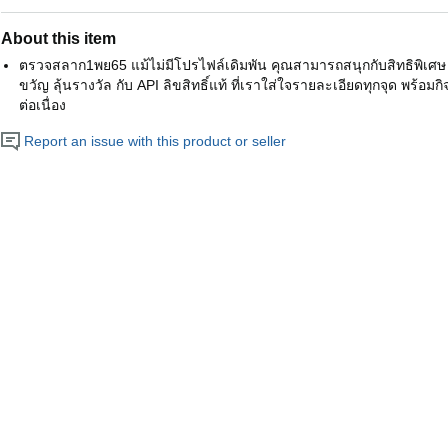
About this item
ตรวจสลาก1พย65 แม้ไม่มีโปรไฟล์เดิมพัน คุณสามารถสนุกกับสิทธิพิเศษ
ขวัญ ลุ้นรางวัล กับ API ลิขสิทธิ์แท้ ที่เราใส่ใจรายละเอียดทุกจุด พร้อม
ต่อเนื่อง
Report an issue with this product or seller