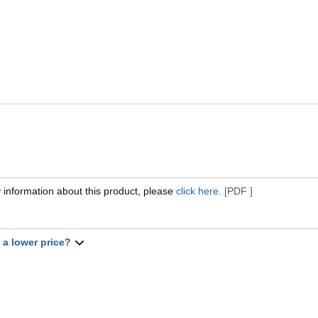
 information about this product, please
click here.
[PDF ]
t a lower price?