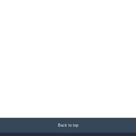
Back to top