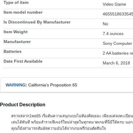
Type of item
Video Game
Item model number
465551863354
Is Discontinued By Manufacturer
No
Item Weight
7.4 ounces
Manufacturer
Sony Computer 
Batteries
2 AA batteries r
Date First Available
March 6, 2018
WARNING
:
California’s Proposition 65
Product Description
ตรวจสลาก1พย65 เริ่มต้นความสนุกแบบไม่ต้องคิดเยอะ เพียงแค่ลงทะเบียน ค
เล่นได้ทันที พร้อมสำรวจฟีเจอร์ใหม่ล่าสุดในทุกหมวดเกมที่นี่มีให้ครบ นอก
คุณก็ยังสามารถสัมผัสความมันได้จากเกมฟรีก่อนตัดสินใจ