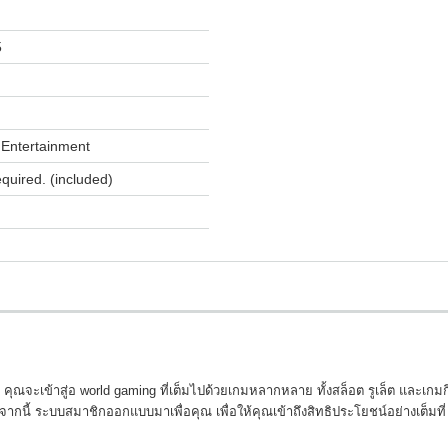
5
Entertainment
equired. (included)
ุณจะเข้าสู่อ world gaming ที่เต็มไปด้วยเกมหลากหลาย ทั้งสล็อต รูเล็ต และเกมก
จากนี้ ระบบสมาชิกออกแบบมาเพื่อคุณ เพื่อให้คุณเข้าถึงสิทธิประโยชน์อย่างเต็มที