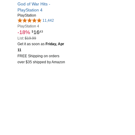
God of War Hits -
PlayStation 4
PlayStation
11,442
PlayStation 4
-18%
16
$
43
List:
$19.99
Get it as soon as
Friday, Apr
11
FREE Shipping on orders
over $35 shipped by Amazon