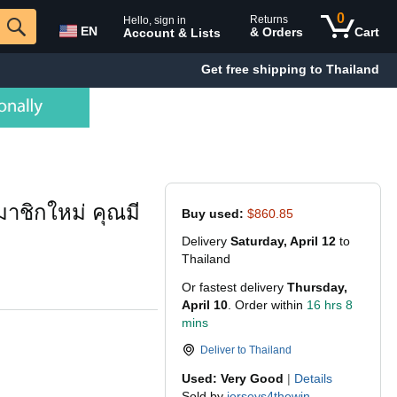
0
Returns
Hello, sign in
EN
& Orders
Cart
Account & Lists
Get free shipping to Thailand
าชิกใหม่ คุณมี
Buy used:
$860.85
Delivery
Saturday, April 12
to
Thailand
Or fastest delivery
Thursday,
April 10
. Order within
16 hrs 8
mins
Deliver to
Thailand
Used: Very Good
|
Details
Sold by
jerseys4thewin