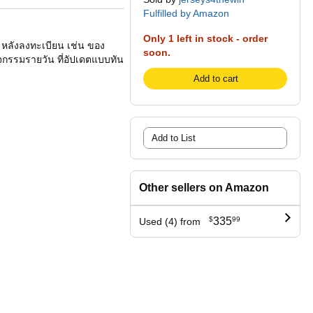
Fulfilled by Amazon
Only 1 left in stock - order
 หลังลงทะเบียน เช่น ของ
soon.
กิจกรรมรายวัน ที่อัปเดตแบบทัน
Add to cart
Add to List
Other sellers on Amazon
$
335
99
Used (4) from