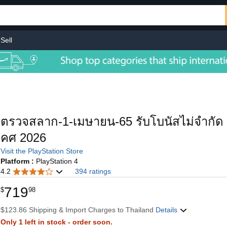
Sell
ตรวจสลาก-1-เมษายน-65 รับโบนัสไม่จำกัด
คศ 2026
Visit the PlayStation Store
Platform :
PlayStation 4
4.2
394 ratings
719
$
98
$123.86 Shipping & Import Charges to Thailand
Details
Only 1 left in stock - order soon.