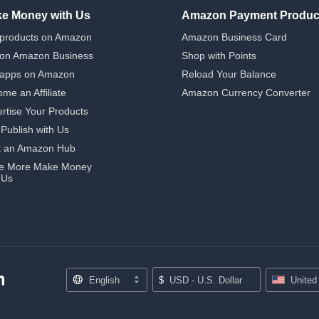
e Money with Us
Amazon Payment Produc
 products on Amazon
Amazon Business Card
 on Amazon Business
Shop with Points
 apps on Amazon
Reload Your Balance
me an Affiliate
Amazon Currency Converter
rtise Your Products
-Publish with Us
t an Amazon Hub
e More Make Money
 Us
English
$
USD - U.S. Dollar
United