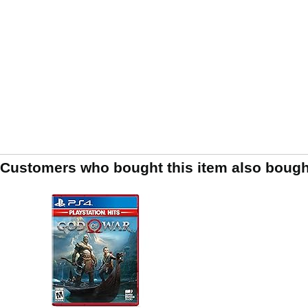
Customers who bought this item also bough