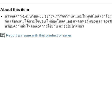
About this item
ตรวจสลาก-1-เมษายน-65 อย่างที่เรารักการ เล่นเกมในทุกสไตล์ เราจึง ม
กัน เลือกเล่น ได้ตามใจชอบ ไม่ต้องโหลดแอป แพลตฟอร์มของเรา รองรับ ท
พร้อมความลื่นไหลตลอดการใช้งาน แม้ยังไม่ได้สมัคร
Report an issue with this product or seller