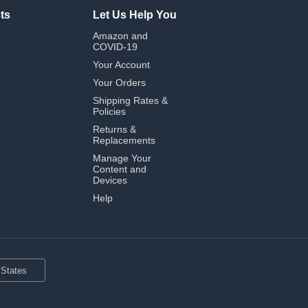
ts
Let Us Help You
Amazon and
COVID-19
Your Account
Your Orders
Shipping Rates &
Policies
Returns &
Replacements
Manage Your
Content and
Devices
Help
 States