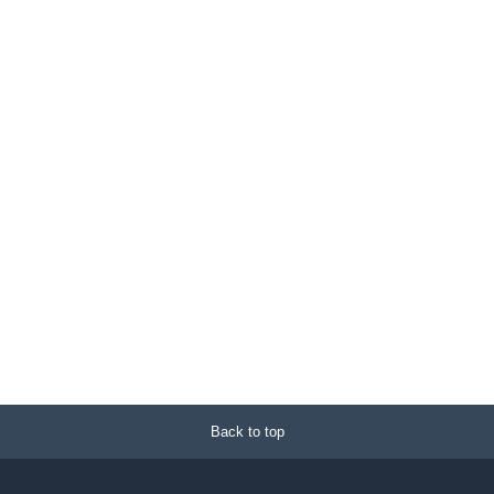
Back to top