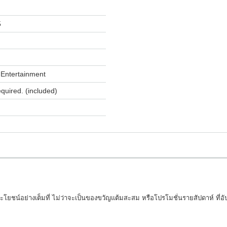
5
Entertainment
equired. (included)
ยชน์อย่างเต็มที่ ไม่ว่าจะเป็นของขวัญแต้มสะสม หรือโปรโมชั่นรายสัปดาห์ ที่อั