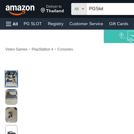
Deliver to
All
Thailand
PG SLOT
Registry
Customer Service
Gift Cards
All
›
›
Video Games
PlayStation 4
Consoles