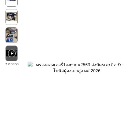
2 VIDEOS