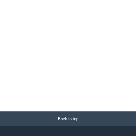
Back to top