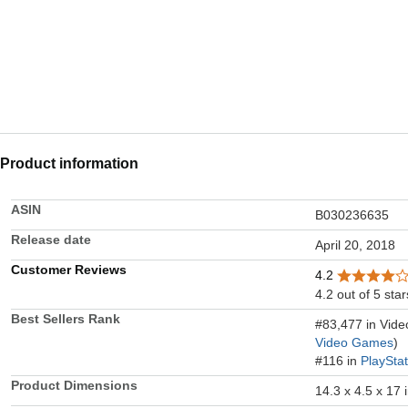
Product information
ASIN
B030236635
Release date
April 20, 2018
Customer Reviews
4.2
4.2 out of 5 star
Best Sellers Rank
#83,477 in Vid
Video Games
)
#116 in
PlaySta
Product Dimensions
14.3 x 4.5 x 17