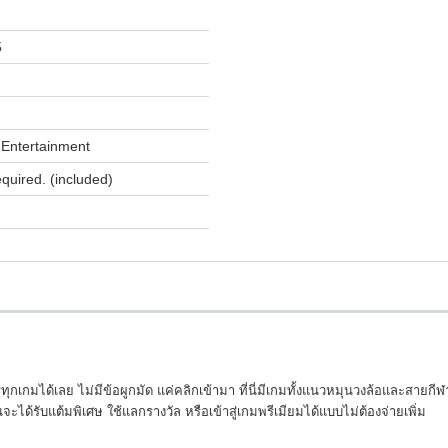
5
Entertainment
equired. (included)
กมได้เลย ไม่มีข้อผูกมัด แค่คลิกเข้ามา ที่นี่มีเกมทั้งแนวหมุนวงล้อและสายกีฬ
ุณจะได้รับแต้มพิเศษ ใช้แลกรางวัล หรือเข้าสู่เกมพรีเมียมได้แบบไม่ต้องจ่ายเพิ่ม