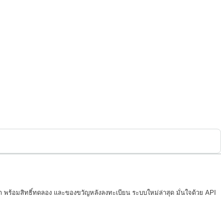
า พร้อมสิทธิ์ทดลอง และของขวัญหลังลงทะเบียน ระบบใหม่ล่าสุด มั่นใจด้วย API