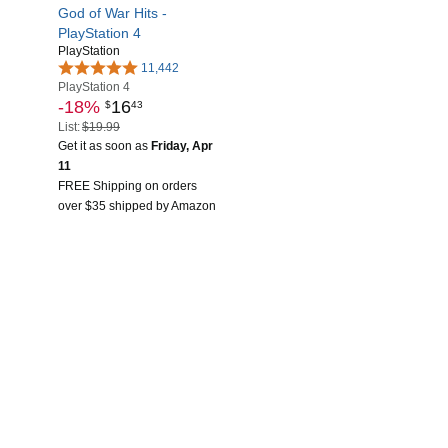
God of War Hits -
PlayStation 4
PlayStation
11,442
PlayStation 4
-18%
16
$
43
List:
$19.99
Get it as soon as
Friday, Apr
11
FREE Shipping on orders
over $35 shipped by Amazon