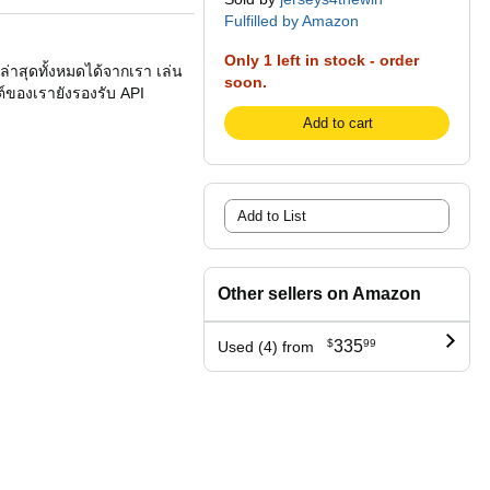
Fulfilled by Amazon
Only 1 left in stock - order
าสุดทั้งหมดได้จากเรา เล่น
soon.
ต์ของเรายังรองรับ API
Add to cart
Add to List
Other sellers on Amazon
$
335
99
Used (4) from