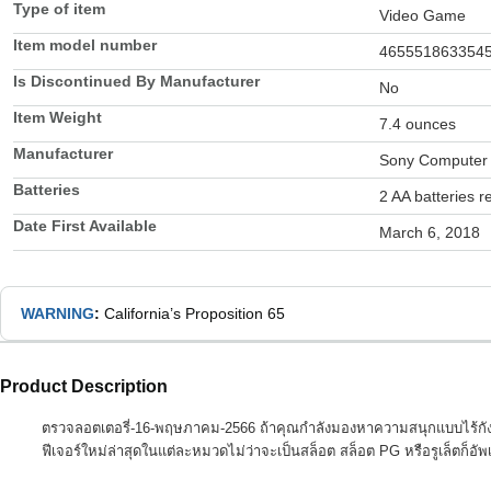
Type of item
Video Game
Item model number
465551863354
Is Discontinued By Manufacturer
No
Item Weight
7.4 ounces
Manufacturer
Sony Computer 
Batteries
2 AA batteries r
Date First Available
March 6, 2018
WARNING
:
California’s Proposition 65
Product Description
ตรวจลอตเตอรี่-16-พฤษภาคม-2566 ถ้าคุณกำลังมองหาความสนุกแบบไร้กัง
ฟีเจอร์ใหม่ล่าสุดในแต่ละหมวดไม่ว่าจะเป็นสล็อต สล็อต PG หรือรูเล็ตก็อ