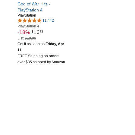
God of War Hits -
PlayStation 4
PlayStation
11,442
PlayStation 4
-18%
16
$
43
List:
$19.99
Get it as soon as
Friday, Apr
11
FREE Shipping on orders
over $35 shipped by Amazon