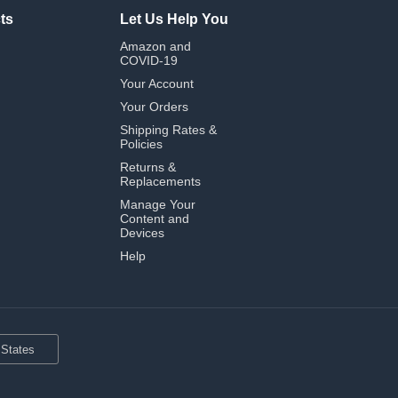
ts
Let Us Help You
Amazon and
COVID-19
Your Account
Your Orders
Shipping Rates &
Policies
Returns &
Replacements
Manage Your
Content and
Devices
Help
 States