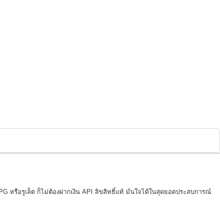
PG หรือรูเล็ต ก็ไม่ต้องฝากเงิน API ลิขสิทธิ์แท้ มั่นใจได้ในสุดยอดประสบการณ์