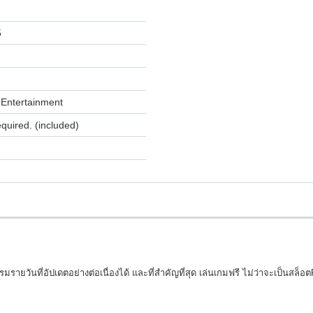
5
Entertainment
equired. (included)
ยวันที่อัปเดตอย่างต่อเนื่องได้ และที่สำคัญที่สุด เล่นเกมฟรี ไม่ว่าจะเป็นสล็อต