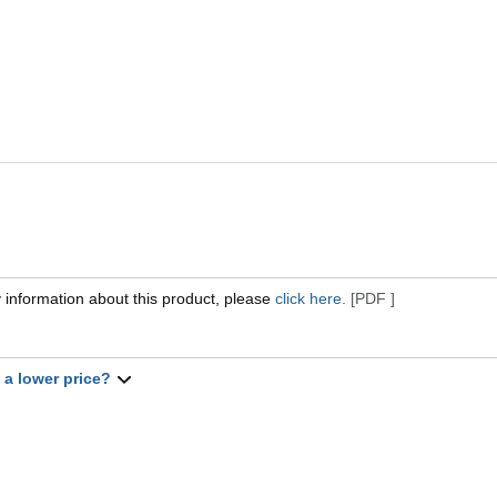
 information about this product, please
click here.
[PDF ]
t a lower price?