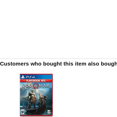
Customers who bought this item also bough