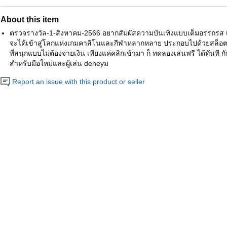
About this item
ตรวจรางวัล-1-สิงหาคม-2566 อยากสัมผัสความบันเทิงแบบเต็มอรรถรส เริ
จะได้เข้าสู่โลกแห่งเกมคาสิโนและกีฬาหลากหลาย ประกอบไปด้วยสล็อต ร
ที่สนุกแบบไม่ต้องจ่ายเงิน เพียงแค่คลิกเข้ามา ก็ ทดลองเล่นฟรี ได้ทันที ก
สำหรับมือใหม่และผู้เล่น deneyม
Report an issue with this product or seller