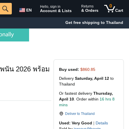
0
Returns
Hello, sign in
EN
& Orders
Cart
Account & Lists
Get free shipping to Thailand
 พนัน 2026 พร้อม
Buy used:
$860.85
Delivery
Saturday, April 12
to
Thailand
Or fastest delivery
Thursday,
April 10
. Order within
16 hrs 8
mins
Deliver to
Thailand
Used: Very Good
|
Details
Sold by
jerseys4thewin