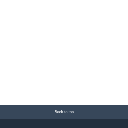
Back to top