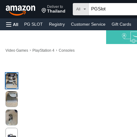
Deliver to
All
Thailand
PG SLOT
Registry
Customer Service
Gift Cards
All
›
›
Video Games
PlayStation 4
Consoles