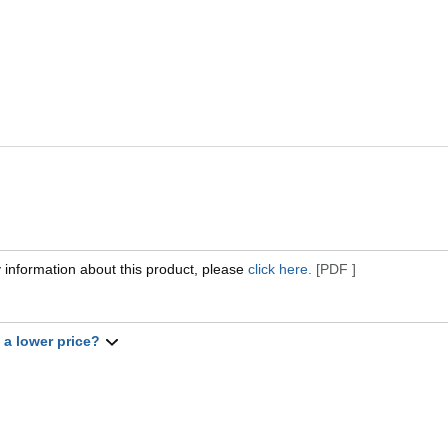
 information about this product, please
click here.
[PDF ]
t a lower price?