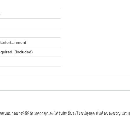
5
Entertainment
equired. (included)
มาอย่างพิถีพิถันทัดว่าคุณจะได้รับสิทธิ์ประโยชน์สูงสุด นั่นคือของขวัญ แต้มส