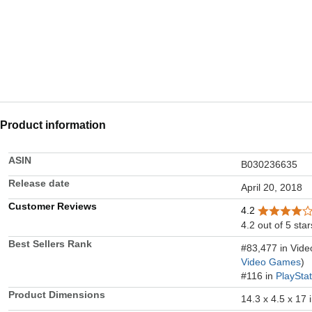
Product information
ASIN
B030236635
Release date
April 20, 2018
Customer Reviews
4.2
4.2 out of 5 star
Best Sellers Rank
#83,477 in Vid
Video Games
)
#116 in
PlaySta
Product Dimensions
14.3 x 4.5 x 17