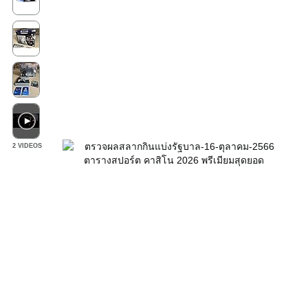
2 VIDEOS