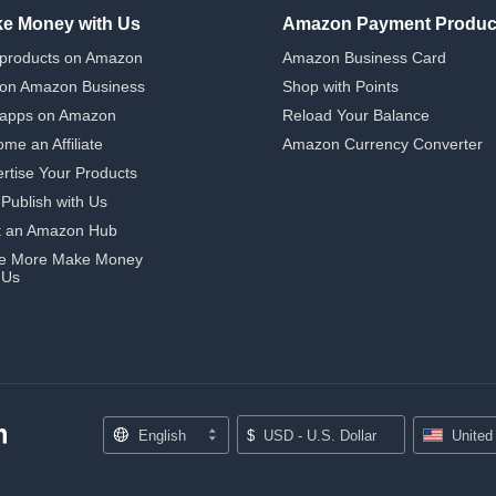
e Money with Us
Amazon Payment Produc
 products on Amazon
Amazon Business Card
 on Amazon Business
Shop with Points
 apps on Amazon
Reload Your Balance
me an Affiliate
Amazon Currency Converter
rtise Your Products
-Publish with Us
t an Amazon Hub
e More Make Money
 Us
English
$
USD - U.S. Dollar
United