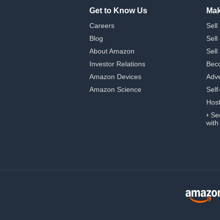
Get to Know Us
Mak
Careers
Sell
Blog
Sell
About Amazon
Sell
Investor Relations
Beco
Amazon Devices
Adve
Amazon Science
Self
Hos
›
Se
with