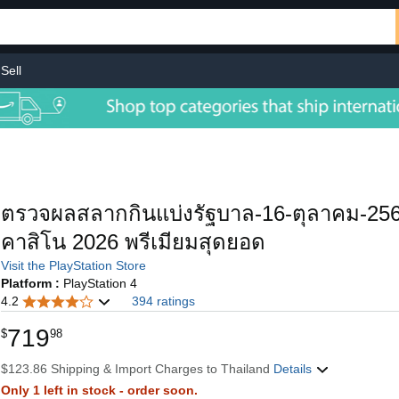
Sell
ตรวจผลสลากกินแบ่งรัฐบาล-16-ตุลาคม-25
คาสิโน 2026 พรีเมียมสุดยอด
Visit the PlayStation Store
Platform :
PlayStation 4
4.2
394 ratings
719
$
98
$123.86 Shipping & Import Charges to Thailand
Details
Only 1 left in stock - order soon.