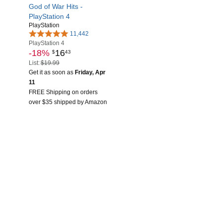
God of War Hits -
PlayStation 4
PlayStation
11,442
PlayStation 4
-18%
16
$
43
List:
$19.99
Get it as soon as
Friday, Apr
11
FREE Shipping on orders
over $35 shipped by Amazon