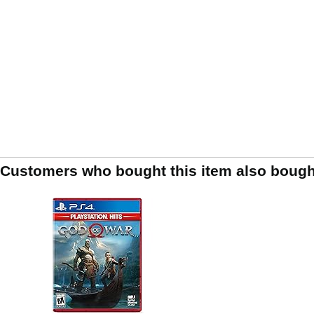
Customers who bought this item also bough