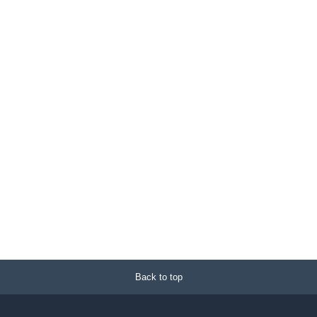
Back to top