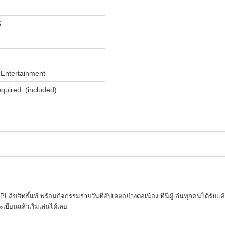
5
Entertainment
equired. (included)
ิขสิทธิ์แท้ พร้อมกิจกรรมรายวันที่อัปเดตอย่างต่อเนื่อง ที่นี่ผู้เล่นทุกคนได้รับแ
บียนแล้วเริ่มเล่นได้เลย