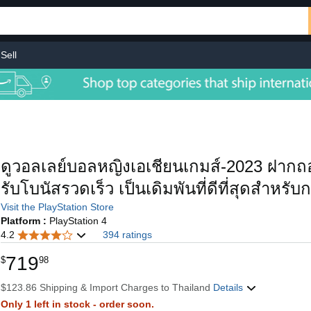
Sell
ดูวอลเลย์บอลหญิงเอเชียนเกมส์-2023 ฝากถ
รับโบนัสรวดเร็ว เป็นเดิมพันที่ดีที่สุดสำหรั
Visit the PlayStation Store
Platform :
PlayStation 4
4.2
394 ratings
719
$
98
$123.86 Shipping & Import Charges to Thailand
Details
Only 1 left in stock - order soon.