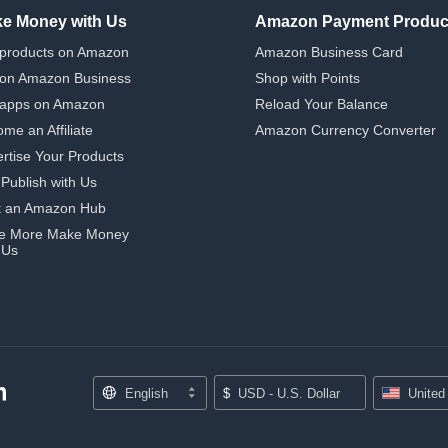
e Money with Us
Amazon Payment Produc
 products on Amazon
Amazon Business Card
 on Amazon Business
Shop with Points
 apps on Amazon
Reload Your Balance
me an Affiliate
Amazon Currency Converter
rtise Your Products
-Publish with Us
t an Amazon Hub
e More Make Money
 Us
English
$
USD - U.S. Dollar
United