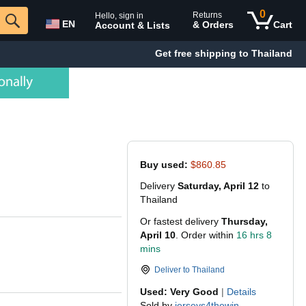
0
Returns
Hello, sign in
EN
& Orders
Cart
Account & Lists
Get free shipping to Thailand
Buy used:
$860.85
Delivery
Saturday, April 12
to
Thailand
Or fastest delivery
Thursday,
April 10
. Order within
16 hrs 8
mins
Deliver to
Thailand
Used: Very Good
|
Details
Sold by
jerseys4thewin