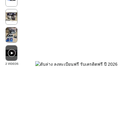
2 VIDEOS