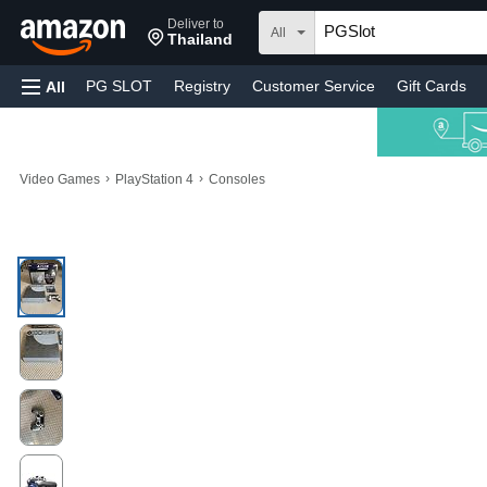
Deliver to
All
Thailand
PG SLOT
Registry
Customer Service
Gift Cards
All
›
›
Video Games
PlayStation 4
Consoles