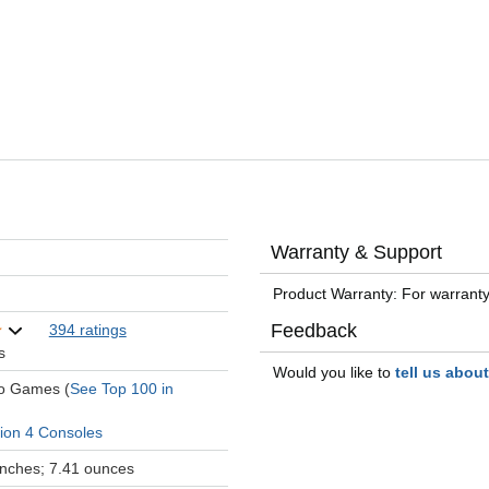
Warranty & Support
Product Warranty: For warranty
Feedback
394 ratings
s
Would you like to
tell us abou
eo Games (
See Top 100 in
tion 4 Consoles
 inches; 7.41 ounces