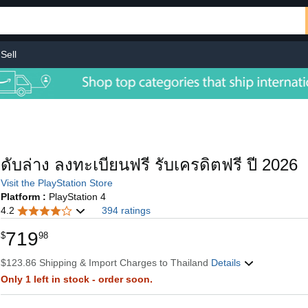
Sell
ดับล่าง ลงทะเบียนฟรี รับเครดิตฟรี ปี 2026
Visit the PlayStation Store
Platform :
PlayStation 4
4.2
394 ratings
719
$
98
$123.86 Shipping & Import Charges to Thailand
Details
Only 1 left in stock - order soon.