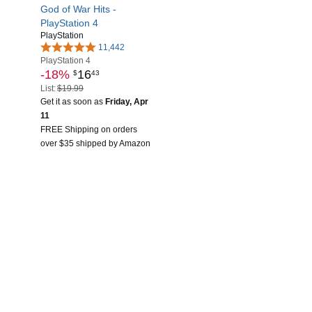
God of War Hits -
PlayStation 4
PlayStation
11,442
PlayStation 4
-18%
16
$
43
List:
$19.99
Get it as soon as
Friday, Apr
11
FREE Shipping on orders
over $35 shipped by Amazon