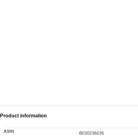
Product information
ASIN
B030236635