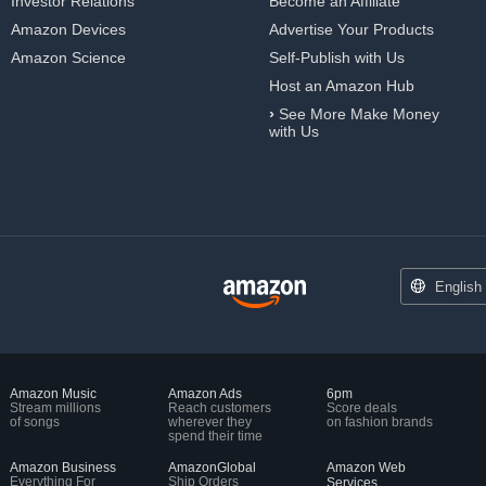
Investor Relations
Become an Affiliate
Amazon Devices
Advertise Your Products
Amazon Science
Self-Publish with Us
Host an Amazon Hub
›
See More Make Money
with Us
English
Amazon Music
Amazon Ads
6pm
Stream millions
Reach customers
Score deals
of songs
wherever they
on fashion brands
spend their time
Amazon Business
AmazonGlobal
Amazon Web
Everything For
Ship Orders
Services