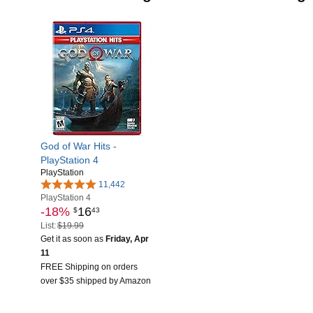
God of War Hits -
PlayStation 4
PlayStation
11,442
PlayStation 4
-18%
16
$
43
List:
$19.99
Get it as soon as
Friday, Apr
11
FREE Shipping on orders
over $35 shipped by Amazon