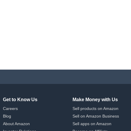
Get to Know Us
Make Money with Us
Careers
Sell products on Amazon
Blog
Sell on Amazon Business
About Amazon
Sell apps on Amazon