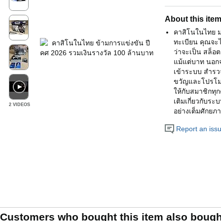
About this ite
คาสิโนในไทย มา
ทะเบียน คุณจะไ
ว่าจะเป็น สล็อต
แม้แต่บาท นอกจ
เข้าระบบ สำรวจ
ขวัญและโปรโมชั
ให้กับสมาชิกทุก
เติมเกี่ยวกับร
2 VIDEOS
อย่างเต็มศักยภาพ 
Report an issue
Customers who bought this item also bough