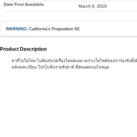
Date First Available
March 6, 2018
WARNING
:
California’s Proposition 65
Product Description
คาสิโนในไทย ไม่ต้องกังวลเรื่องโหลดแอพ เพราะเว็บไซต์ของเรารองรับทั้
หลังลงทะเบียน โปรโมชั่นรายสัปดาห์ ที่อัพเดตแบบไม่หยุด