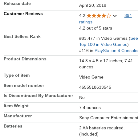
Release date
April 20, 2018
Customer Reviews
4.2
394
ratings
4.2 out of 5 stars
Best Sellers Rank
#83,477 in Video Games (
See
Top 100 in Video Games
)
#116 in
PlayStation 4 Console
Product Dimensions
14.3 x 4.5 x 17 inches; 7.41
ounces
Type of item
Video Game
Item model number
4655518633545
Is Discontinued By Manufacturer
No
Item Weight
7.4 ounces
Manufacturer
Sony Computer Entertainmen
Batteries
2 AA batteries required.
(included)