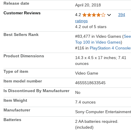
Release date
April 20, 2018
Customer Reviews
4.2
394
ratings
4.2 out of 5 stars
Best Sellers Rank
#83,477 in Video Games (
See
Top 100 in Video Games
)
#116 in
PlayStation 4 Console
Product Dimensions
14.3 x 4.5 x 17 inches; 7.41
ounces
Type of item
Video Game
Item model number
4655518633545
Is Discontinued By Manufacturer
No
Item Weight
7.4 ounces
Manufacturer
Sony Computer Entertainmen
Batteries
2 AA batteries required.
(included)