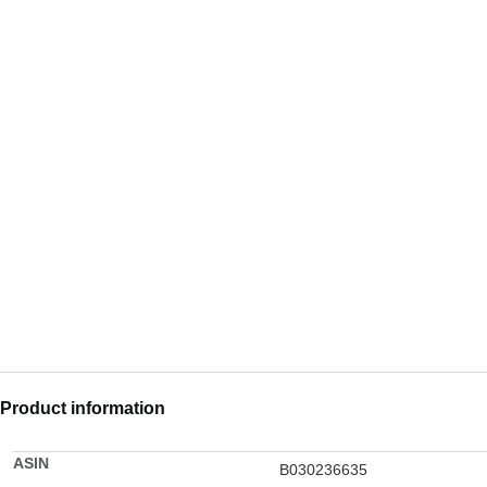
Product information
ASIN
B030236635