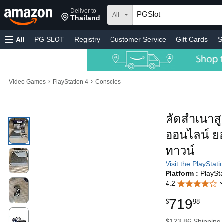
Deliver to
All
Thailand
PG SLOT
Registry
Customer Service
Gift Cards
S
All
›
›
Video Games
PlayStation 4
Consoles
คัดสําเนาส
ออนไลน์ ยอ
ทาวน์
Visit the PlayStat
Platform :
PlaySt
4.2
719
$
98
$123.86 Shipping