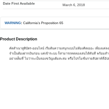
Date First Available
March 6, 2018
WARNING
:
California’s Proposition 65
Product Description
คัดสําเนาสูติบัตร-ออนไลน์ เริ่มต้นความสนุกแบบไม่ต้องคิดเยอะ เพียงแค่ล
จำเป็นต้องฝากเงินก่อน แค่เข้าระบบ ก็สามารถทดลองเล่นได้ทันที พร้อมส
อย่างเต็มที่ ไม่ว่าจะเป็นของขวัญแต้มสะสม หรือโปรโมชั่นรายสัปดาห์ที่อ