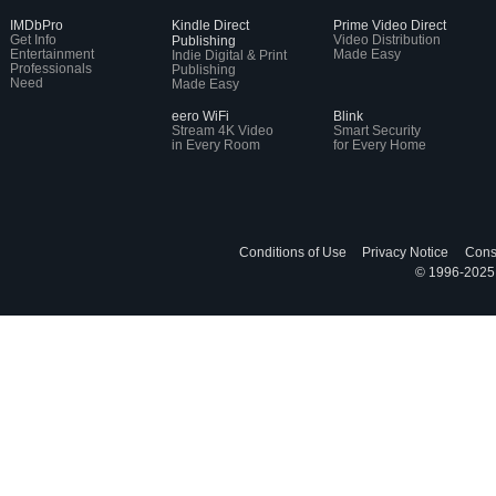
IMDbPro
Kindle Direct
Prime Video Direct
Get Info
Video Distribution
Publishing
Entertainment
Made Easy
Indie Digital & Print
Professionals
Publishing
Need
Made Easy
eero WiFi
Blink
Stream 4K Video
Smart Security
in Every Room
for Every Home
Conditions of Use
Privacy Notice
Cons
© 1996-2025, 