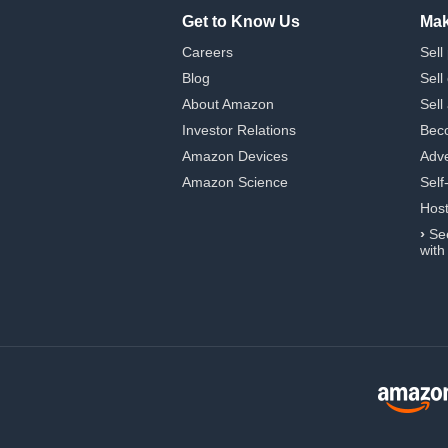
Get to Know Us
Mak
Careers
Sell
Blog
Sell
About Amazon
Sell
Investor Relations
Beco
Amazon Devices
Adve
Amazon Science
Self
Hos
›
Se
with