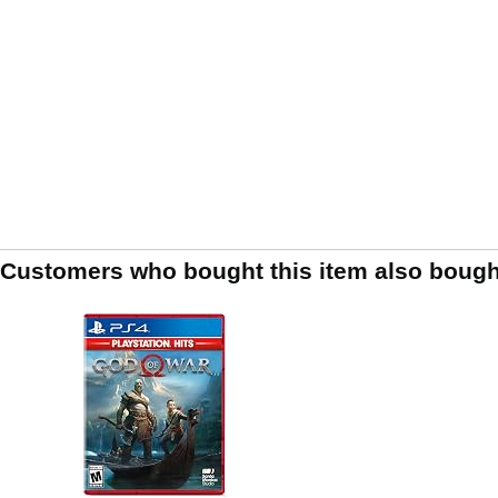
Customers who bought this item also bough