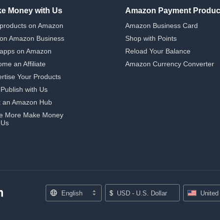
e Money with Us
Amazon Payment Produc
 products on Amazon
Amazon Business Card
 on Amazon Business
Shop with Points
 apps on Amazon
Reload Your Balance
me an Affiliate
Amazon Currency Converter
rtise Your Products
-Publish with Us
t an Amazon Hub
e More Make Money
 Us
English
$
USD - U.S. Dollar
United