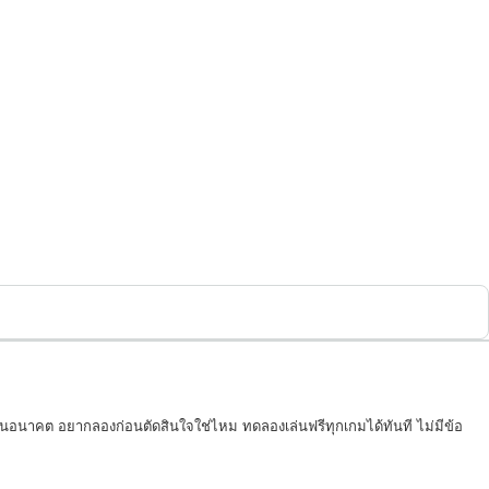
นอนาคต อยากลองก่อนตัดสินใจใช่ไหม ทดลองเล่นฟรีทุกเกมได้ทันที ไม่มีข้อ