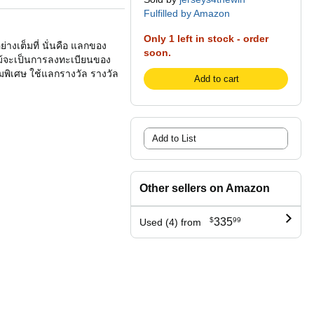
Fulfilled by Amazon
Only 1 left in stock - order
งเต็มที่ นั่นคือ แลกของ
soon.
ม้จะเป็นการลงทะเบียนของ
ต้มพิเศษ ใช้แลกรางวัล รางวัล
Add to cart
Add to List
Other sellers on Amazon
$
335
99
Used (4) from