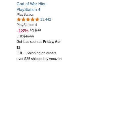
God of War Hits -
PlayStation 4
PlayStation
11,442
PlayStation 4
-18%
16
$
43
List:
$19.99
Get it as soon as
Friday, Apr
11
FREE Shipping on orders
over $35 shipped by Amazon