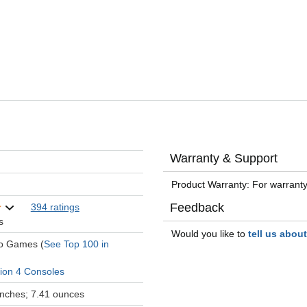
Warranty & Support
Product Warranty: For warranty
Feedback
394 ratings
s
Would you like to
tell us abou
eo Games (
See Top 100 in
tion 4 Consoles
 inches; 7.41 ounces