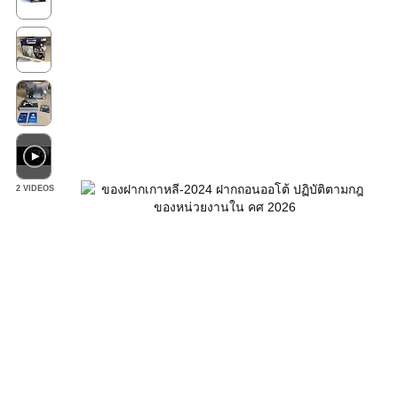
2 VIDEOS