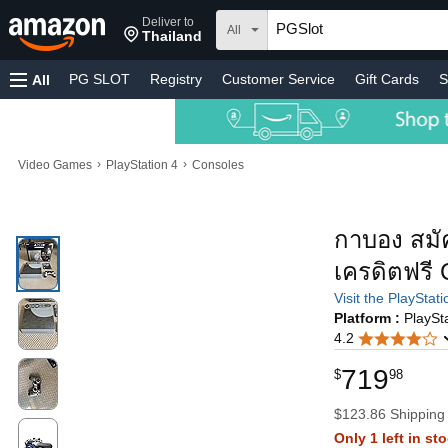
Deliver to
All
Thailand
PG SLOT
Registry
Customer Service
Gift Cards
S
All
›
›
Video Games
PlayStation 4
Consoles
กาบอง สมั
เครดิตฟรี 
Visit the PlayStat
Platform :
PlaySt
4.2
719
$
98
$123.86 Shipping
Only 1 left in st