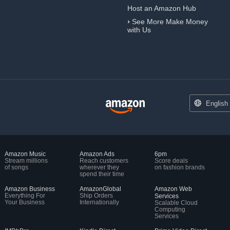
Host an Amazon Hub
›
See More Make Money
with Us
English
Amazon Music
Amazon Ads
6pm
Stream millions
Reach customers
Score deals
of songs
wherever they
on fashion brands
spend their time
Amazon Business
AmazonGlobal
Amazon Web
Everything For
Ship Orders
Services
Your Business
Internationally
Scalable Cloud
Computing
Services