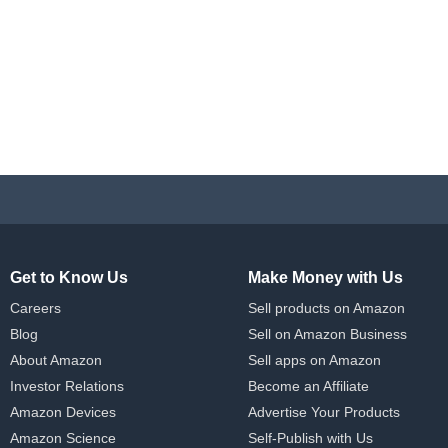
Get to Know Us
Make Money with Us
Careers
Sell products on Amazon
Blog
Sell on Amazon Business
About Amazon
Sell apps on Amazon
Investor Relations
Become an Affiliate
Amazon Devices
Advertise Your Products
Amazon Science
Self-Publish with Us