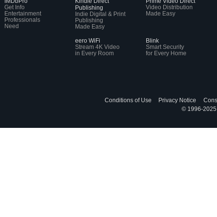
IMDbPro
Kindle Direct
Prime Video Direct
Get Info
Video Distribution
Publishing
Entertainment
Made Easy
Indie Digital & Print
Professionals
Publishing
Need
Made Easy
eero WiFi
Blink
Stream 4K Video
Smart Security
in Every Room
for Every Home
Conditions of Use
Privacy Notice
Cons
© 1996-2025, 