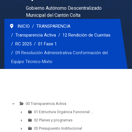
Gobierno Autónomo Descentralizado
Municipal del Cantón Colta
INICIO
TRANSPARENCIA
Transparencia Activa
12 Rendición de Cuentas
RC 2025
01 Fase 1
09 Resolución Administrativa Conformación del
Equipo Técnico Mixto
00 Transparencia Activa
▼
01 Estructura Orgánica Funcional ...
►
02 Planes y programas
►
03 Presupuesto Institucional