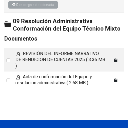
Descarga seleccionada
09 Resolución Administrativa
Carpeta
Conformación del Equipo Técnico Mixto
Documentos
p
REVISIÓN DEL INFORME NARRATIVO
d
Select
DE RENDICION DE CUENTAS 2025
( 3.36 MB
f
)
an
item
p
Acta de conformación del Equipo y
Select
d
resolucion administrativa
( 2.68 MB )
an
f
item