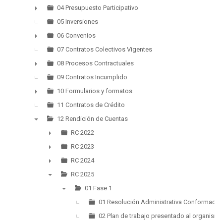
►
04 Presupuesto Participativo
►
05 Inversiones
06 Convenios
►
07 Contratos Colectivos Vigentes
08 Procesos Contractuales
►
09 Contratos Incumplido
10 Formularios y formatos
►
11 Contratos de Crédito
12 Rendición de Cuentas
▼
RC 2022
►
RC 2023
►
RC 2024
►
RC 2025
▼
01 Fase 1
▼
01 Resolución Administrativa Conformación
02 Plan de trabajo presentado al organismo