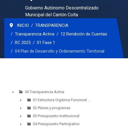
Gobierno Autónomo Descentralizado
Municipal del Cantón Colta
INICIO
TRANSPARENCIA
Transparencia Activa
12 Rendición de Cuentas
RC 2025
01 Fase 1
04 Plan de Desarrollo y Ordenamiento Territorial
00 Transparencia Activa
▼
01 Estructura Orgánica Funcional ...
►
02 Planes y programas
►
03 Presupuesto Institucional
►
04 Presupuesto Participativo