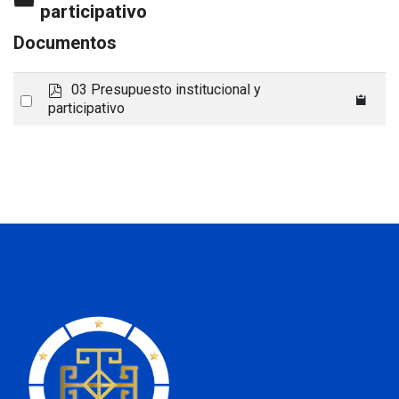
participativo
Documentos
p
03 Presupuesto institucional y
Select
d
participativo
an
f
item