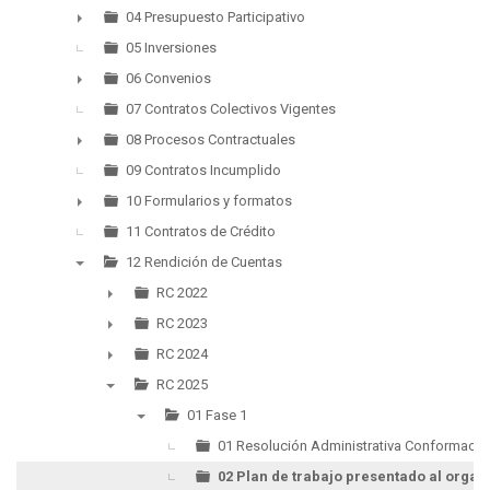
►
04 Presupuesto Participativo
►
05 Inversiones
06 Convenios
►
07 Contratos Colectivos Vigentes
08 Procesos Contractuales
►
09 Contratos Incumplido
10 Formularios y formatos
►
11 Contratos de Crédito
12 Rendición de Cuentas
▼
RC 2022
►
RC 2023
►
RC 2024
►
RC 2025
▼
01 Fase 1
▼
01 Resolución Administrativa Conformación
02 Plan de trabajo presentado al organ