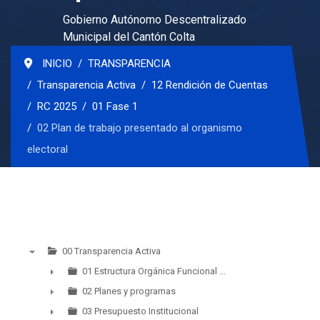
Gobierno Autónomo Descentralizado
Municipal del Cantón Colta
INICIO
TRANSPARENCIA
Transparencia Activa
12 Rendición de Cuentas
RC 2025
01 Fase 1
02 Plan de trabajo presentado al organismo
electoral
00 Transparencia Activa
▼
01 Estructura Orgánica Funcional ...
►
02 Planes y programas
►
03 Presupuesto Institucional