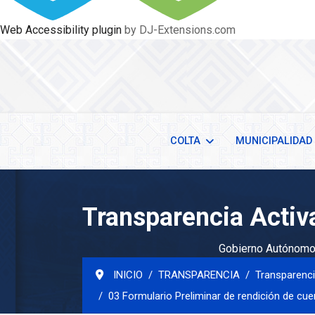
Web Accessibility plugin
by DJ-Extensions.com
COLTA
MUNICIPALIDAD
Transparencia Activ
Gobierno Autónomo 
INICIO
TRANSPARENCIA
Transparenci
03 Formulario Preliminar de rendición de cu