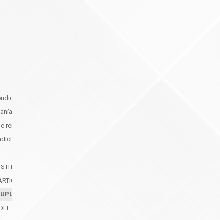
rendición de cuentas 2025
danía
de rendición de cuentas
ndicIón de Cuentas
NSTITUCIONAL
ARTICIPATIVO
ESUPUESTO PARTICIPATIVO
DEL PRESUPUESTO PARTICIPATIVO