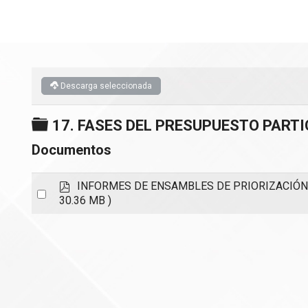
Descarga seleccionada
Carpeta
17. FASES DEL PRESUPUESTO PARTI
Documentos
p
INFORMES DE ENSAMBLES DE PRIORIZACIÓN 
Select
d
30.36 MB )
an
f
item