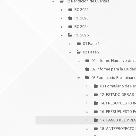
12 Rendición de Cuentas
▼
RC 2022
►
RC 2023
►
RC 2024
►
RC 2025
▼
01 Fase 1
►
02 Fase 2
▼
01 Informe Narrativo de 
02 Informe para la Ciuda
03 Formulario Preliminar 
▼
01 Formulario de Re
12. ESTADO OBRAS
14. PRESUPUESTO I
16. PRESUPUESTO P
17. FASES DEL PR
18. ANTEPROYECTO 