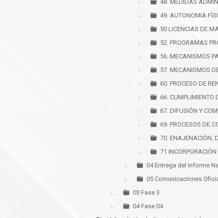
48. MEDIDAS ADMIN
49. AUTONOMIA FÍS
50 LICENCIAS DE M
52. PROGRAMAS PR
56. MECANISMOS P
57. MECANISMOS D
60. PROCESO DE RE
66. CUMPLIMIENTO 
67. DIFUSIÓN Y CO
69. PROCESOS DE C
70. ENAJENACIÓN, 
71 INCORPORACIÓN
04 Entrega del Informe N
05 Comunicaciones Ofici
03 Fase 3
04 Fase 04