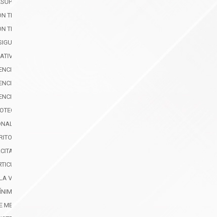
ESUPUESTO PARTICIPATIVO
ON TERRITORIAL
ON TERRITORIAL
ESIGUALDAD
MATIVAS IMPLEMENTADAS PARA SU ACCESO IGUALITARIO
TENCIÓN, PROTECCIÓN Y REPARACIÓN DE DERECHOS DE LAS MUJERES Y POB
TENCIÓN, PROTECCIÓN Y REPARACIÓN DE DERECHOS DE LAS MUJERES Y POB
TENCIÓN, PROTECCIÓN Y REPARACIÓN DE DERECHOS DE LAS MUJERES Y POB
ROTECCIÓN
IONAL DE PROTECCIÓN FRENTE A LA VIOLENCIA BASADA EN GÉNERO Y LA T
RITORIAL DEL CCPD
CITADAS POR EL GAD (CCPD) EN PREVENCIÓN
ARTICULACIÓN INTERINSTITUCIONAL PARA LA PREVENCIÓN Y ATENCIÓN DE LA
 LA VBG Y FOMENTO DE UNA CULTURA DE IGUALDAD
MÍNIMA DE LA JCPD EN LOS GAD SEGÚN REGLAMENTO
DE MEDIDAS ADMINISTRATIVAS DE PROTECCIÓN INMEDIATA (MAPI)