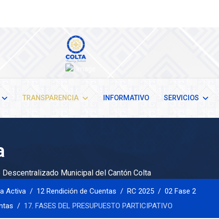
TRANSPARENCIA
INFORMATIVO
SERVICIOS
a
Descentralizado Municipal del Cantón Colta
a Activa
12 Rendición de Cuentas
RC 2025
02 Fase 2
entas
17. FASES DEL PRESUPUESTO PARTICIPATIVO