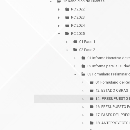
12 Rendición de Cuentas
▼
RC 2022
►
RC 2023
►
RC 2024
►
RC 2025
▼
01 Fase 1
►
02 Fase 2
▼
01 Informe Narrativo de 
02 Informe para la Ciuda
03 Formulario Preliminar 
▼
01 Formulario de Re
12. ESTADO OBRAS
14. PRESUPUESTO 
16. PRESUPUESTO P
17. FASES DEL PRE
18. ANTEPROYECTO 