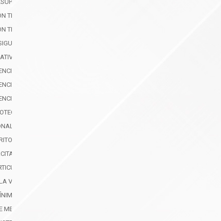
ESUPUESTO PARTICIPATIVO
ON TERRITORIAL
ON TERRITORIAL
ESIGUALDAD
MATIVAS IMPLEMENTADAS PARA SU ACCESO IGUALITARIO
TENCIÓN, PROTECCIÓN Y REPARACIÓN DE DERECHOS DE LAS MUJERES Y POB
TENCIÓN, PROTECCIÓN Y REPARACIÓN DE DERECHOS DE LAS MUJERES Y POB
TENCIÓN, PROTECCIÓN Y REPARACIÓN DE DERECHOS DE LAS MUJERES Y POB
ROTECCIÓN
IONAL DE PROTECCIÓN FRENTE A LA VIOLENCIA BASADA EN GÉNERO Y LA T
RITORIAL DEL CCPD
CITADAS POR EL GAD (CCPD) EN PREVENCIÓN
ARTICULACIÓN INTERINSTITUCIONAL PARA LA PREVENCIÓN Y ATENCIÓN DE LA
 LA VBG Y FOMENTO DE UNA CULTURA DE IGUALDAD
MÍNIMA DE LA JCPD EN LOS GAD SEGÚN REGLAMENTO
DE MEDIDAS ADMINISTRATIVAS DE PROTECCIÓN INMEDIATA (MAPI)