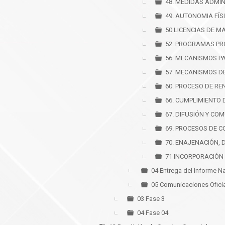
48. MEDIDAS ADMIN
49. AUTONOMIA FÍS
50 LICENCIAS DE M
52. PROGRAMAS PR
56. MECANISMOS P
57. MECANISMOS D
60. PROCESO DE RE
66. CUMPLIMIENTO 
67. DIFUSIÓN Y CO
69. PROCESOS DE C
70. ENAJENACIÓN, 
71 INCORPORACIÓN
04 Entrega del Informe N
05 Comunicaciones Ofici
03 Fase 3
04 Fase 04