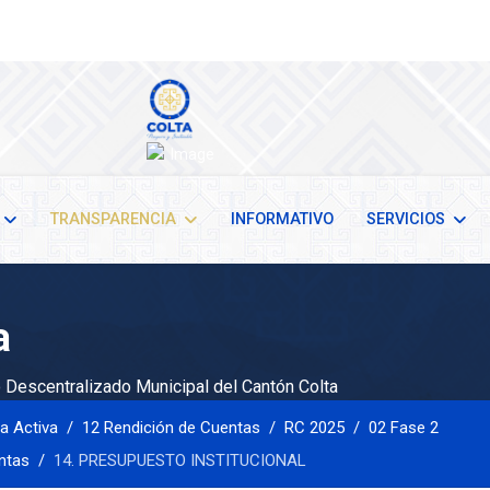
TRANSPARENCIA
INFORMATIVO
SERVICIOS
a
Descentralizado Municipal del Cantón Colta
a Activa
12 Rendición de Cuentas
RC 2025
02 Fase 2
entas
14. PRESUPUESTO INSTITUCIONAL