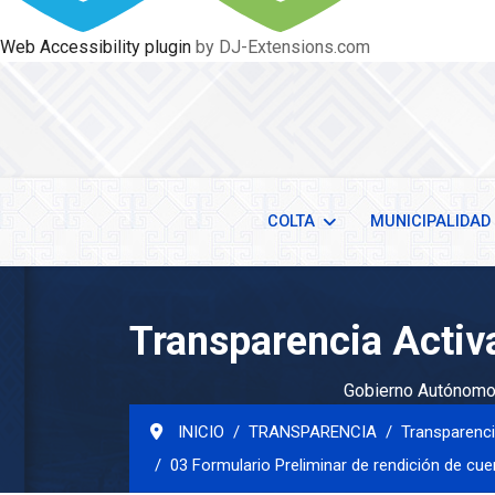
Web Accessibility plugin
by DJ-Extensions.com
COLTA
MUNICIPALIDAD
Transparencia Activ
Gobierno Autónomo 
INICIO
TRANSPARENCIA
Transparenci
03 Formulario Preliminar de rendición de cu