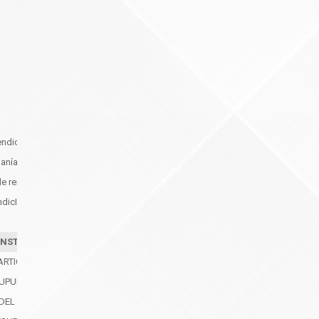
rendición de cuentas 2025
danía
de rendición de cuentas
ndicIón de Cuentas
INSTITUCIONAL
ARTICIPATIVO
SUPUESTO PARTICIPATIVO
DEL PRESUPUESTO PARTICIPATIVO